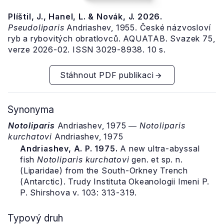
Plíštil, J., Hanel, L. & Novák, J. 2026.
Pseudoliparis
Andriashev, 1955. České názvosloví
ryb a rybovitých obratlovců. AQUATAB. Svazek 75,
verze 2026-02. ISSN 3029-8938. 10 s.
Stáhnout PDF publikaci
Synonyma
Notoliparis
Andriashev, 1975 ―
Notoliparis
kurchatovi
Andriashev, 1975
Andriashev, A. P. 1975.
A new ultra-abyssal
fish
Notoliparis kurchatovi
gen. et sp. n.
(Liparidae) from the South-Orkney Trench
(Antarctic). Trudy Instituta Okeanologii Imeni P.
P. Shirshova v. 103: 313-319.
Typový druh