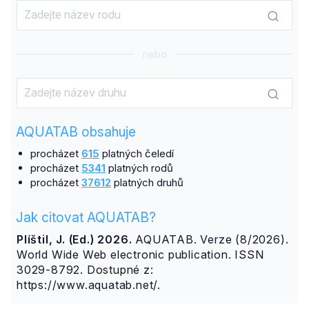
nebo
AQUATAB obsahuje
procházet
615
platných čeledí
procházet
5341
platných rodů
procházet
37612
platných druhů
Jak citovat AQUATAB?
Plíštil, J. (Ed.) 2026.
AQUATAB. Verze (8/2026).
World Wide Web electronic publication. ISSN
3029-8792. Dostupné z:
https://www.aquatab.net/.