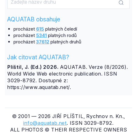
AQUATAB obsahuje
procházet
615
platných čeledí
procházet
5341
platných rodů
procházet
37612
platných druhů
Jak citovat AQUATAB?
Plíštil, J. (Ed.) 2026.
AQUATAB. Verze (8/2026).
World Wide Web electronic publication. ISSN
3029-8792. Dostupné z:
https://www.aquatab.net/.
© 2001 — 2026 JIŘÍ PLÍŠTIL, Rychnov n. Kn.,
info@aquatab.net
. ISSN 3029-8792.
ALL PHOTOS © THEIR RESPECTIVE OWNERS