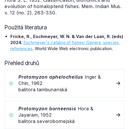
Hora S. L. 1932. Classification, bionomics and
evolution of homalopterid fishes. Mem. Indian Mus.
v. 12 (no. 2). 263-330.
Použitá literatura
Fricke, R., Eschmeyer, W. N. & Van der Laan, R. (eds)
2024.
Eschmeyer's catalog of fishes: Genera, species,
references
. World Wide Web electronic publication.
Přehled druhů
Protomyzon aphelocheilus
Inger &
Chin, 1962
balitora tambunanská
Protomyzon borneensis
Hora &
Jayaram, 1952
balitora severobornejská