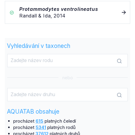
Protammodytes ventrolineatus
Randall & Ida, 2014
Vyhledávání v taxonech
nebo
AQUATAB obsahuje
procházet
615
platných čeledí
procházet
5341
platných rodů
procházet
37612
platných druhů