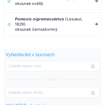
okounek světlý
Pomoxis nigromaculatus
(Lesueur,
1829)
okounek černoskvrnný
Vyhledávání v taxonech
nebo