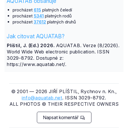
AQUATAB obsahuje
procházet
615
platných čeledí
procházet
5341
platných rodů
procházet
37612
platných druhů
Jak citovat AQUATAB?
Plíštil, J. (Ed.) 2026.
AQUATAB. Verze (8/2026).
World Wide Web electronic publication. ISSN
3029-8792. Dostupné z:
https://www.aquatab.net/.
© 2001 — 2026 JIŘÍ PLÍŠTIL, Rychnov n. Kn.,
info@aquatab.net
. ISSN 3029-8792.
ALL PHOTOS © THEIR RESPECTIVE OWNERS
Napsat komentář