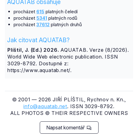
AQUATAB obsahuje
procházet
615
platných čeledí
procházet
5341
platných rodů
procházet
37612
platných druhů
Jak citovat AQUATAB?
Plíštil, J. (Ed.) 2026.
AQUATAB. Verze (8/2026).
World Wide Web electronic publication. ISSN
3029-8792. Dostupné z:
https://www.aquatab.net/.
© 2001 — 2026 JIŘÍ PLÍŠTIL, Rychnov n. Kn.,
info@aquatab.net
. ISSN 3029-8792.
ALL PHOTOS © THEIR RESPECTIVE OWNERS
Napsat komentář