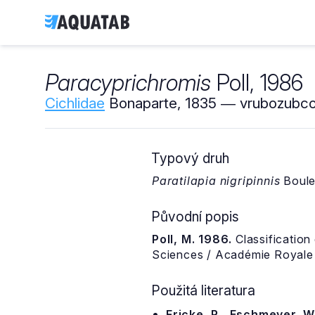
Paracyprichromis
Poll, 1986
Cichlidae
Bonaparte, 1835 ― vrubozubcov
Typový druh
Paratilapia nigripinnis
Boule
Původní popis
Poll, M. 1986.
Classification
Sciences / Académie Royale de
Použitá literatura
Fricke, R., Eschmeyer, W.