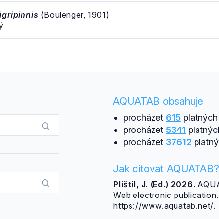
igripinnis
(Boulenger, 1901)
ý
AQUATAB obsahuje
procházet
615
platných 
procházet
5341
platnýc
procházet
37612
platný
Jak citovat AQUATAB?
Plíštil, J. (Ed.) 2026.
AQUAT
Web electronic publicatio
https://www.aquatab.net/.