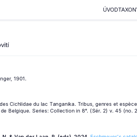
ÚVOD
TAXON
ití
nger, 1901.
 des Cichlidae du lac Tanganika. Tribus, genres et espèc
 Belgique. Series: Collection in 8°. (Sér. 2) v. 45 (no. 2
 N. & Van der Laan, R. (eds). 2024.
Eschmeyer's catalo