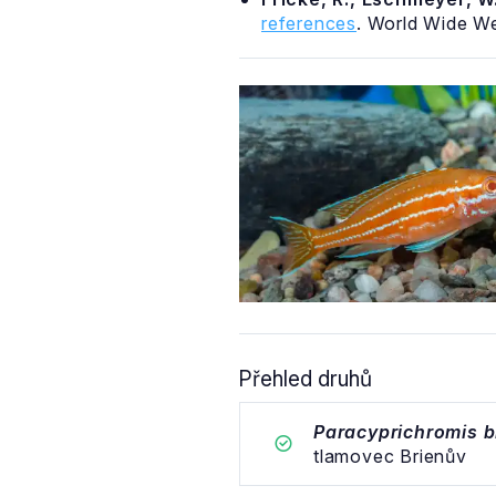
references
. World Wide W
richromis nigripinnis
"
eon Albino"
c šeroploutvý
Přehled druhů
Paracyprichromis b
tlamovec Brienův