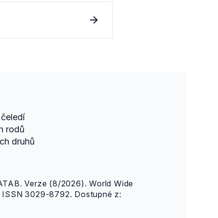
čeledí
h rodů
ch druhů
AB. Verze (8/2026). World Wide
n. ISSN 3029-8792. Dostupné z: