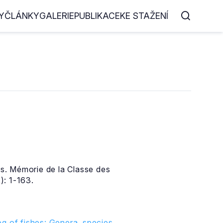
Y
ČLÁNKY
GALERIE
PUBLIKACE
KE STAŽENÍ
es. Mémorie de la Classe des
): 1-163.
g of fishes: Genera, species,