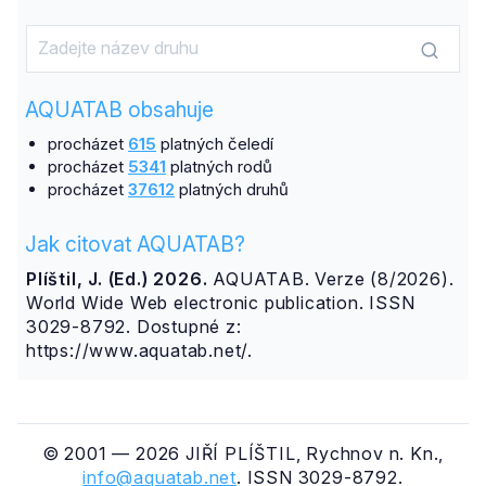
AQUATAB obsahuje
procházet
615
platných čeledí
procházet
5341
platných rodů
procházet
37612
platných druhů
Jak citovat AQUATAB?
Plíštil, J. (Ed.) 2026.
AQUATAB. Verze (8/2026).
World Wide Web electronic publication. ISSN
3029-8792. Dostupné z:
https://www.aquatab.net/.
© 2001 — 2026 JIŘÍ PLÍŠTIL, Rychnov n. Kn.,
info@aquatab.net
. ISSN 3029-8792.