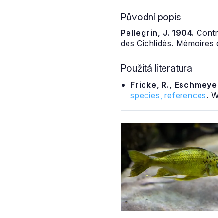
Původní popis
Pellegrin, J. 1904.
Contri
des Cichlidés. Mémoires 
Použitá literatura
Fricke, R., Eschmeyer
species, references
. 
Ophthalmotilapia nasuta
tlamovec nosatý
samec