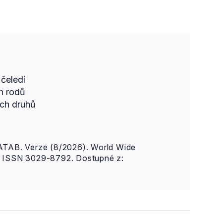
čeledí
h rodů
ch druhů
AB. Verze (8/2026). World Wide
n. ISSN 3029-8792. Dostupné z: