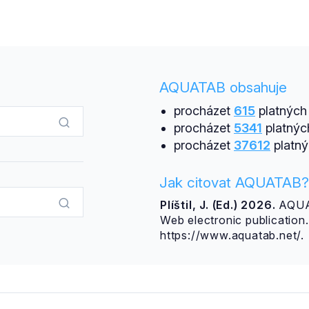
AQUATAB obsahuje
procházet
615
platných 
procházet
5341
platnýc
procházet
37612
platný
Jak citovat AQUATAB?
Plíštil, J. (Ed.) 2026.
AQUAT
Web electronic publicatio
https://www.aquatab.net/.