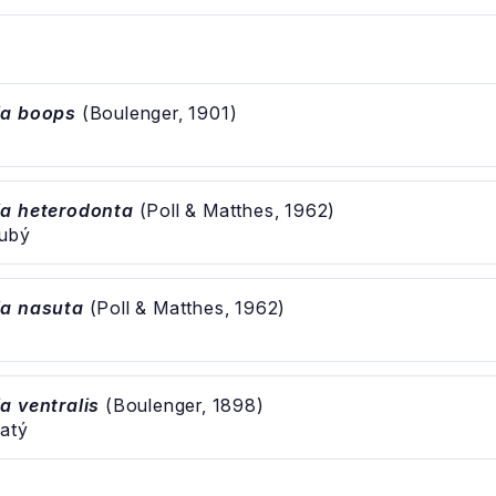
ia boops
(Boulenger, 1901)
ia heterodonta
(Poll & Matthes, 1962)
zubý
ia nasuta
(Poll & Matthes, 1962)
a ventralis
(Boulenger, 1898)
katý