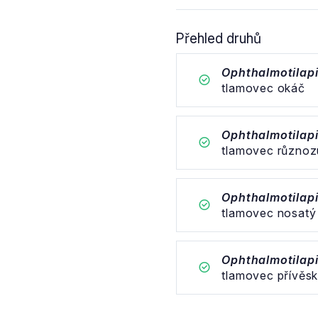
Přehled druhů
Ophthalmotilap
tlamovec okáč
Ophthalmotilap
tlamovec různo
Ophthalmotilap
tlamovec nosatý
Ophthalmotilapi
tlamovec přívěs