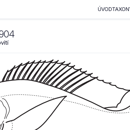
ÚVOD
TAXON
1904
ití