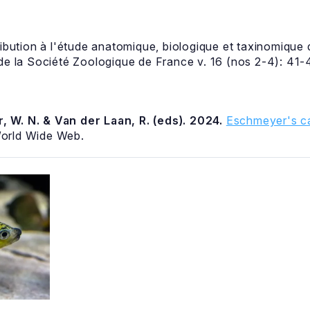
bution à l'étude anatomique, biologique et taxinomique d
de la Société Zoologique de France v. 16 (nos 2-4): 41-4
, W. N. & Van der Laan, R. (eds). 2024.
Eschmeyer's ca
World Wide Web.