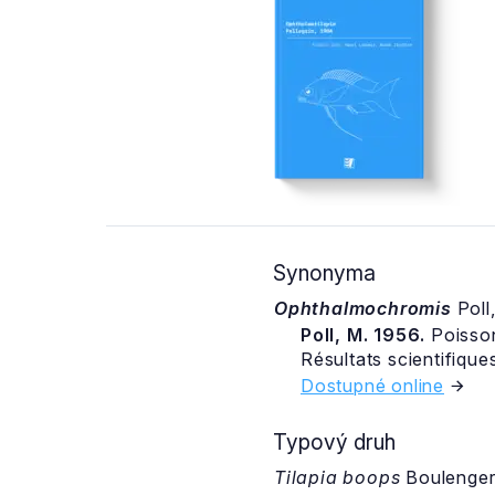
Synonyma
Ophthalmochromis
Poll
Poll, M. 1956.
Poisson
Résultats scientifiques
Dostupné online
Typový druh
Tilapia boops
Boulenger,