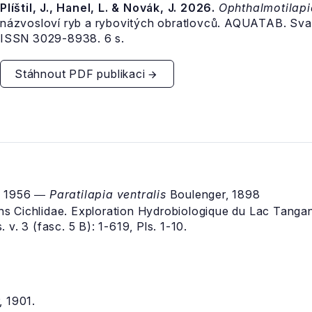
Plíštil, J., Hanel, L. & Novák, J. 2026.
Ophthalmotilapi
názvosloví ryb a rybovitých obratlovců. AQUATAB. Sva
ISSN 3029-8938. 6 s.
Stáhnout PDF publikaci
, 1956 ―
Paratilapia ventralis
Boulenger, 1898
s Cichlidae. Exploration Hydrobiologique du Lac Tanga
. v. 3 (fasc. 5 B): 1-619, Pls. 1-10.
 1901.