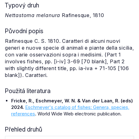
Typový druh
Nettastoma melanura
Rafinesque, 1810
Původní popis
Rafinesque C. S. 1810. Caratteri di alcuni nuovi
generi e nuove specie di animali e piante della sicilia,
con varie osservazioni sopra i medisimi. (Part 1
involves fishes, pp. [i-iv] 3-69 [70 blank], Part 2
with slightly different title, pp. ia-iva + 71-105 [106
blank]). Caratteri.
Použitá literatura
Fricke, R., Eschmeyer, W. N. & Van der Laan, R. (eds)
2024.
Eschmeyer's catalog of fishes: Genera, species,
references
. World Wide Web electronic publication.
Přehled druhů