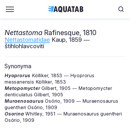
Nettastoma
Rafinesque, 1810
Nettastomatidae
Kaup, 1859 ―
štíhlohlavcovití
Synonyma
Hyoprorus
Kölliker, 1853 ― Hyoprorus
messanensis Kölliker, 1853
Metopomycter
Gilbert, 1905 ― Metopomycter
denticulatus Gilbert, 1905
Muraenosaurus
Osório, 1909 ― Muraenosaurus
guentheri Osório, 1909
Osorina
Whitley, 1951 ― Muraenosaurus guentheri
Osório, 1909