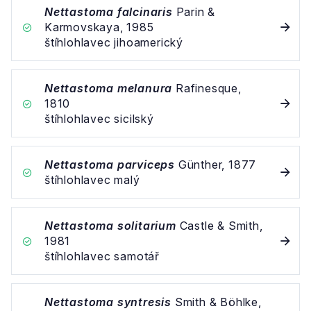
Nettastoma falcinaris
Parin &
Karmovskaya, 1985
štíhlohlavec jihoamerický
Nettastoma melanura
Rafinesque,
1810
štíhlohlavec sicilský
Nettastoma parviceps
Günther, 1877
štíhlohlavec malý
Nettastoma solitarium
Castle & Smith,
1981
štíhlohlavec samotář
Nettastoma syntresis
Smith & Böhlke,