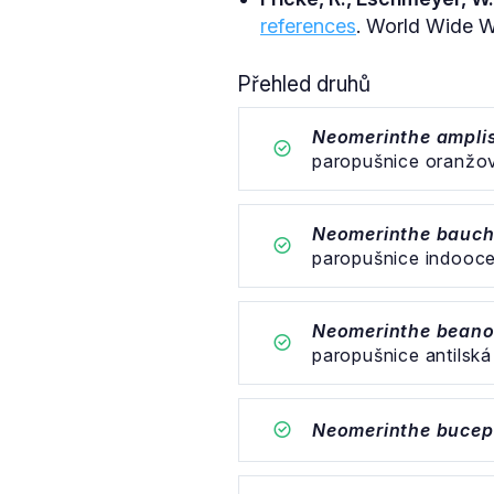
references
. World Wide We
Přehled druhů
Neomerinthe ampli
paropušnice oranžo
Neomerinthe bauc
paropušnice indooc
Neomerinthe bean
paropušnice antilská
Neomerinthe bucep