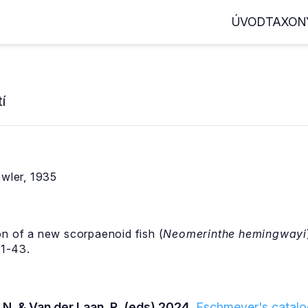
ÚVOD
TAXON
í
wler, 1935
on of a new scorpaenoid fish (
Neomerinthe hemingwayi
41-43.
 N. & Van der Laan, R. (eds) 2024.
Eschmeyer's catalog