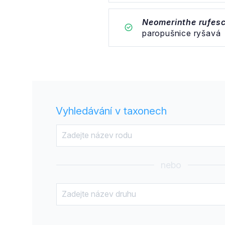
Neomerinthe rufes
paropušnice ryšavá
Vyhledávání v taxonech
nebo