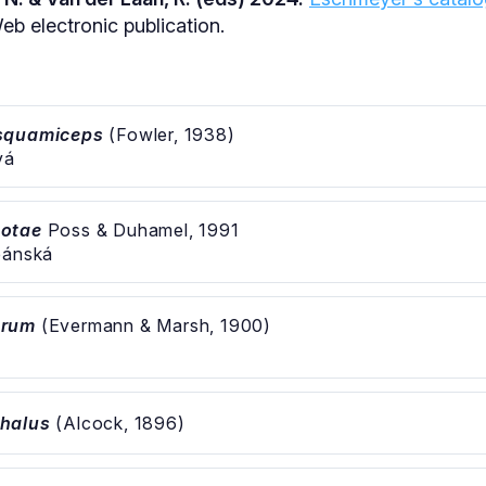
b electronic publication.
squamiceps
(Fowler, 1938)
vá
hotae
Poss & Duhamel, 1991
eánská
orum
(Evermann & Marsh, 1900)
halus
(Alcock, 1896)