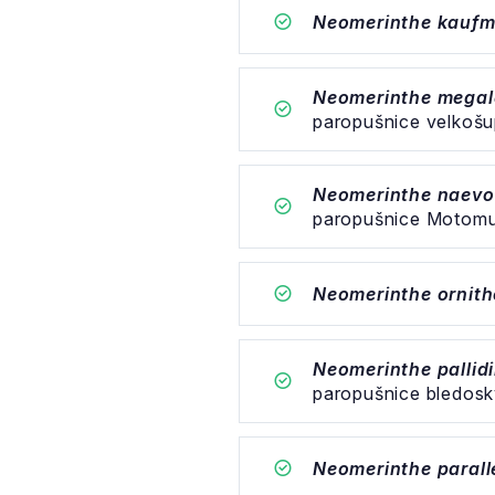
Neomerinthe kaufm
Neomerinthe megal
paropušnice velkošu
Neomerinthe naev
paropušnice Motom
Neomerinthe ornith
Neomerinthe pallid
paropušnice bledos
Neomerinthe parall