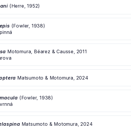
ani
(Herre, 1952)
epis
(Fowler, 1938)
pinná
osa
Motomura, Béarez & Causse, 2011
urova
optera
Matsumoto & Motomura, 2024
imacula
(Fowler, 1938)
kvrnná
elaspina
Matsumoto & Motomura, 2024