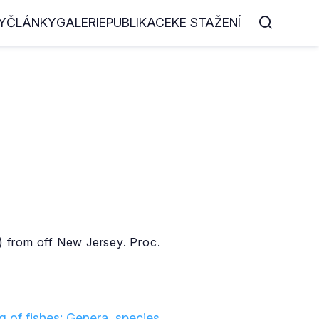
Y
ČLÁNKY
GALERIE
PUBLIKACE
KE STAŽENÍ
) from off New Jersey. Proc.
 of fishes: Genera, species,