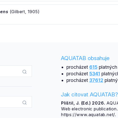
cens
(Gilbert, 1905)
AQUATAB obsahuje
procházet
615
platných 
procházet
5341
platnýc
procházet
37612
platný
Jak citovat AQUATAB?
Plíštil, J. (Ed.) 2026.
AQUAT
Web electronic publicatio
https://www.aquatab.net/.