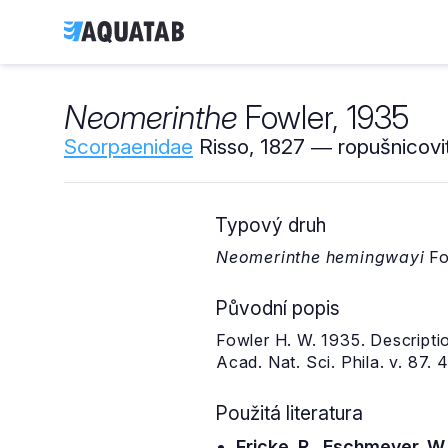
Neomerinthe
Fowler, 1935
Scorpaenidae
Risso, 1827 ― ropušnicovit
Typový druh
Neomerinthe hemingwayi
Fo
Původní popis
Fowler H. W. 1935. Descripti
Acad. Nat. Sci. Phila. v. 87. 
Použitá literatura
Fricke, R., Eschmeyer, W.