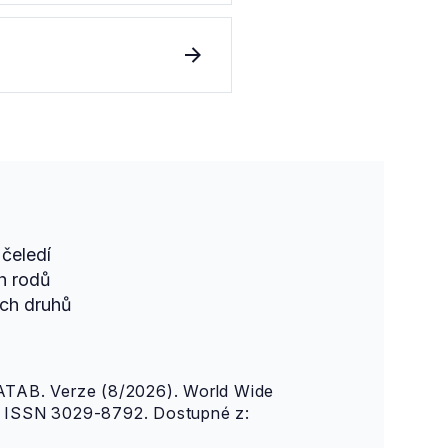
čeledí
h rodů
ch druhů
AB. Verze (8/2026). World Wide
n. ISSN 3029-8792. Dostupné z: