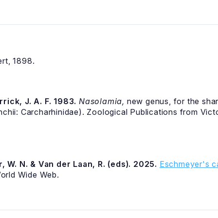
ert, 1898.
rick, J. A. F. 1983.
Nasolamia,
new genus, for the sha
chii: Carcharhinidae). Zoological Publications from Victo
, W. N. & Van der Laan, R. (eds). 2025.
Eschmeyer's ca
World Wide Web.