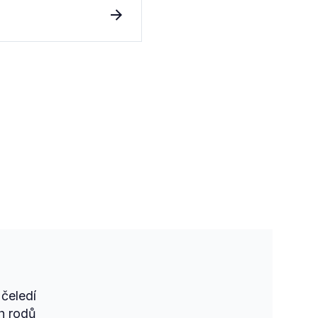
čeledí
h rodů