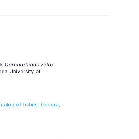
rk
Carcharhinus velox
ria University of
talog of fishes: Genera,