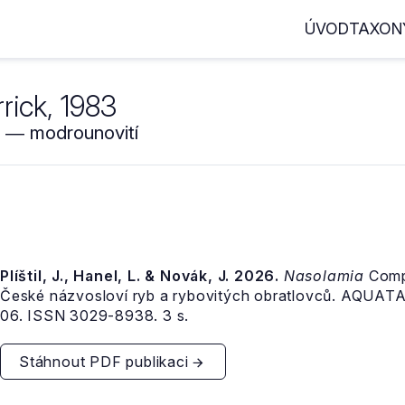
ÚVOD
TAXON
ick, 1983
 ― modrounovití
Plíštil, J., Hanel, L. & Novák, J. 2026.
Nasolamia
Compa
České názvosloví ryb a rybovitých obratlovců. AQUAT
06. ISSN 3029-8938. 3 s.
Stáhnout PDF publikaci