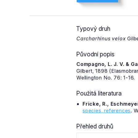
Typový druh
Carcharhinus velox
Gilb
Původní popis
Compagno, L. J. V. & Gar
Gilbert, 1898 (Elasmobran
Wellington No. 76: 1-16.
Použitá literatura
Fricke, R., Eschmeyer
species, references
. 
Přehled druhů