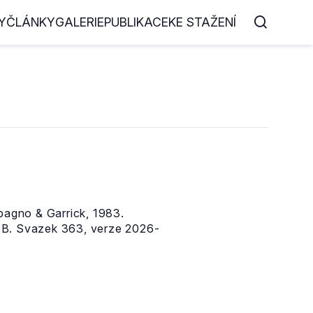
Y
ČLÁNKY
GALERIE
PUBLIKACE
KE STAŽENÍ
gno & Garrick, 1983.
AB. Svazek 363, verze 2026-