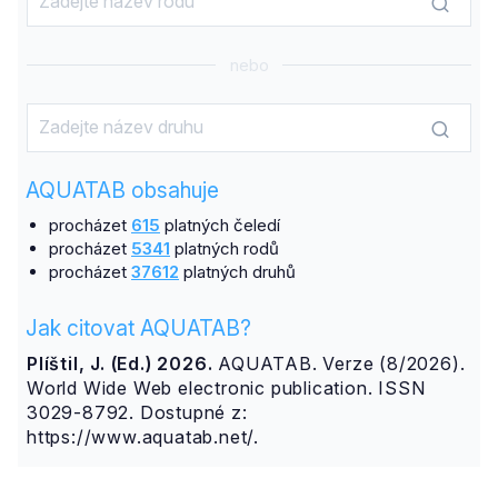
nebo
AQUATAB obsahuje
procházet
615
platných čeledí
procházet
5341
platných rodů
procházet
37612
platných druhů
Jak citovat AQUATAB?
Plíštil, J. (Ed.) 2026.
AQUATAB. Verze (8/2026).
World Wide Web electronic publication. ISSN
3029-8792. Dostupné z:
https://www.aquatab.net/.