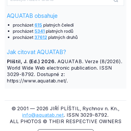
AQUATAB obsahuje
procházet
615
platných čeledí
procházet
5341
platných rodů
procházet
37612
platných druhů
Jak citovat AQUATAB?
Plíštil, J. (Ed.) 2026.
AQUATAB. Verze (8/2026).
World Wide Web electronic publication. ISSN
3029-8792. Dostupné z:
https://www.aquatab.net/.
© 2001 — 2026 JIŘÍ PLÍŠTIL, Rychnov n. Kn.,
info@aquatab.net
. ISSN 3029-8792.
ALL PHOTOS © THEIR RESPECTIVE OWNERS