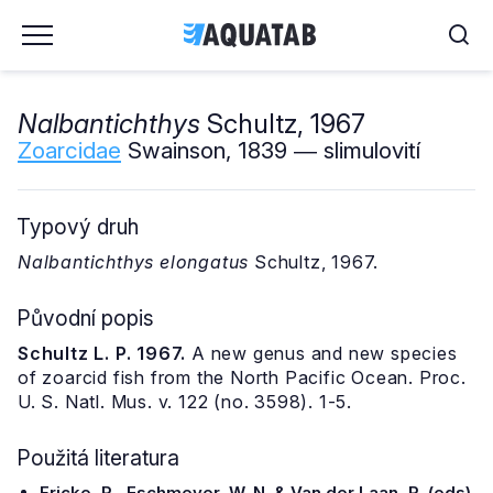
Nalbantichthys
Schultz, 1967
Zoarcidae
Swainson, 1839 ― slimulovití
Typový druh
Nalbantichthys elongatus
Schultz, 1967.
Původní popis
Schultz L. P. 1967.
A new genus and new species
of zoarcid fish from the North Pacific Ocean. Proc.
U. S. Natl. Mus. v. 122 (no. 3598). 1-5.
Použitá literatura
Fricke, R., Eschmeyer, W. N. & Van der Laan, R. (eds)