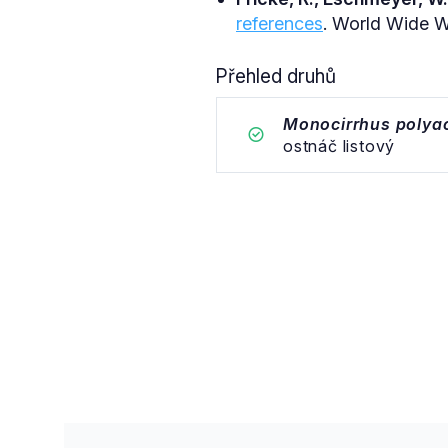
references
. World Wide We
Přehled druhů
Monocirrhus polya
ostnáč listový