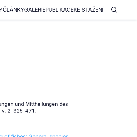
Y
ČLÁNKY
GALERIE
PUBLIKACE
KE STAŽENÍ
tungen und Mittheilungen des
 v. 2. 325-471.
 of fishes: Genera, species,