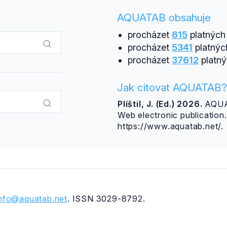
AQUATAB obsahuje
procházet
615
platných 
procházet
5341
platnýc
procházet
37612
platný
Jak citovat AQUATAB?
Plíštil, J. (Ed.) 2026.
AQUAT
Web electronic publicatio
https://www.aquatab.net/.
info@aquatab.net
. ISSN 3029-8792.