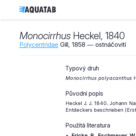
Monocirrhus
Heckel, 1840
Polycentridae
Gill, 1858 ― ostnáčovití
Typový druh
Monocirrhus polyacanthus
H
Původní popis
Heckel J. J. 1840. Johann Na
Entdeckers beschrieben (Erst
Použitá literatura
Fricke, R., Eschmeyer, W.