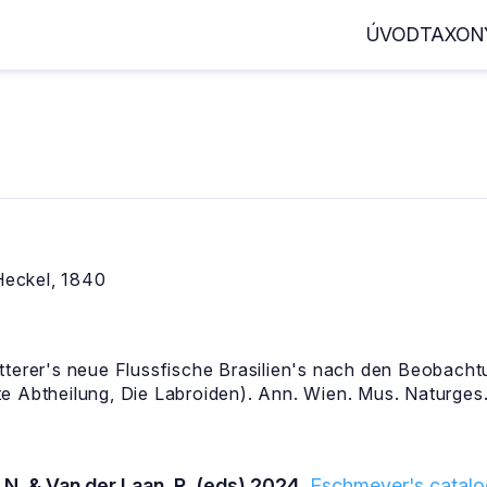
ÚVOD
TAXON
eckel, 1840
tterer's neue Flussfische Brasilien's nach den Beobach
e Abtheilung, Die Labroiden). Ann. Wien. Mus. Naturges.
 N. & Van der Laan, R. (eds) 2024.
Eschmeyer's catalog