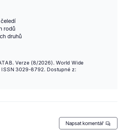
čeledí
h rodů
ch druhů
AB. Verze (8/2026). World Wide
n. ISSN 3029-8792. Dostupné z:
Napsat komentář