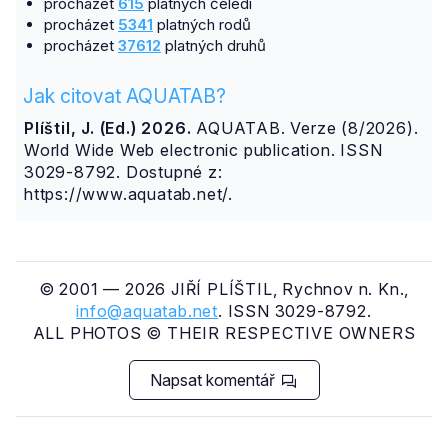
procházet
615
platných čeledí
procházet
5341
platných rodů
procházet
37612
platných druhů
Jak citovat AQUATAB?
Plíštil, J. (Ed.) 2026.
AQUATAB. Verze (8/2026).
World Wide Web electronic publication. ISSN
3029-8792. Dostupné z:
https://www.aquatab.net/.
© 2001 — 2026 JIŘÍ PLÍŠTIL, Rychnov n. Kn.,
info@aquatab.net
. ISSN 3029-8792.
ALL PHOTOS © THEIR RESPECTIVE OWNERS
Napsat komentář