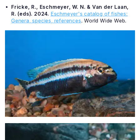
Fricke, R., Eschmeyer, W. N. & Van der Laan,
R. (eds). 2024.
Eschmeyer's catalog of fishes:
Genera, species, references
. World Wide Web.