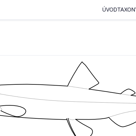
ÚVOD
TAXON