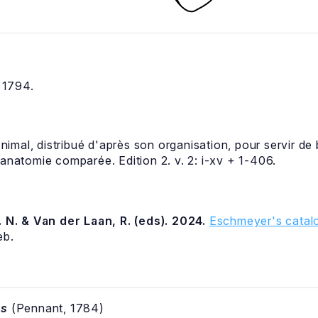
 1794.
mal, distribué d'après son organisation, pour servir de b
'anatomie comparée. Edition 2. v. 2: i-xv + 1-406.
 N. & Van der Laan, R. (eds). 2024.
Eschmeyer's catalo
eb.
us
(Pennant, 1784)