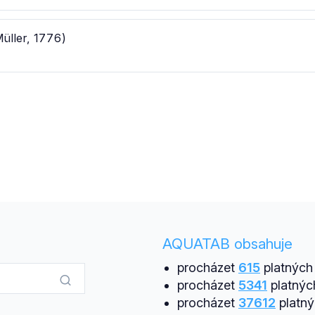
üller, 1776)
AQUATAB obsahuje
procházet
615
platných 
procházet
5341
platnýc
procházet
37612
platný