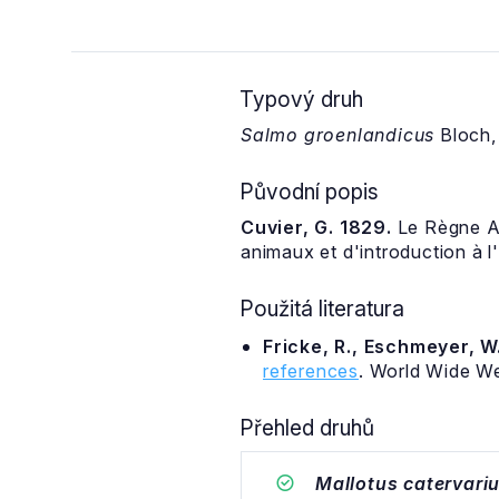
Typový druh
Salmo groenlandicus
Bloch,
Původní popis
Cuvier, G. 1829.
Le Règne Ani
animaux et d'introduction à l
Použitá literatura
Fricke, R., Eschmeyer, W.
references
. World Wide W
Přehled druhů
Mallotus catervari