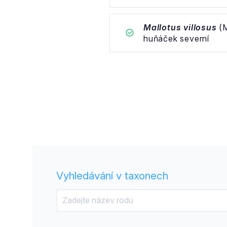
Mallotus villosus
(M
huňáček severní
Vyhledávání v taxonech