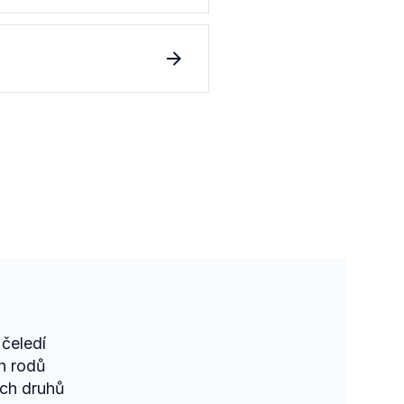
čeledí
h rodů
ch druhů