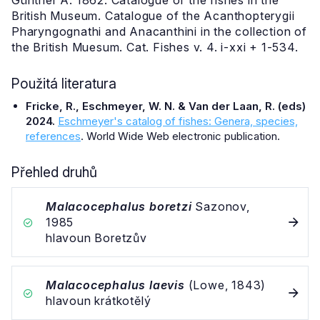
Günther A. 1862. Catalogue of the fishes in the
British Museum. Catalogue of the Acanthopterygii
Pharyngognathi and Anacanthini in the collection of
the British Muesum. Cat. Fishes v. 4. i-xxi + 1-534.
Použitá literatura
Fricke, R., Eschmeyer, W. N. & Van der Laan, R. (eds)
2024.
Eschmeyer's catalog of fishes: Genera, species,
references
. World Wide Web electronic publication.
Přehled druhů
Malacocephalus boretzi
Sazonov,
1985
hlavoun Boretzův
Malacocephalus laevis
(Lowe, 1843)
hlavoun krátkotělý