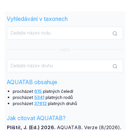
Vyhledávání v taxonech
nebo
AQUATAB obsahuje
procházet
615
platných čeledí
procházet
5341
platných rodů
procházet
37612
platných druhů
Jak citovat AQUATAB?
Plíštil, J. (Ed.) 2026.
AQUATAB. Verze (8/2026).