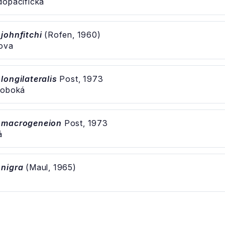
dopacifická
johnfitchi
(Rofen, 1960)
hova
longilateralis
Post, 1973
hoboká
 macrogeneion
Post, 1973
á
 nigra
(Maul, 1965)
á