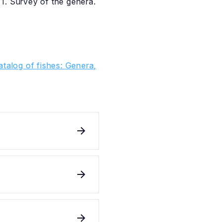
 1. Survey of the genera.
talog of fishes: Genera,