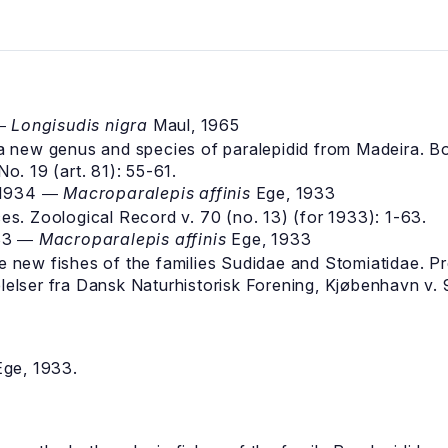
 ―
Longisudis nigra
Maul, 1965
 new genus and species of paralepidid from Madeira. B
o. 19 (art. 81): 55-61.
,1934 ―
Macroparalepis affinis
Ege, 1933
es. Zoological Record v. 70 (no. 13) (for 1933): 1-63.
33 ―
Macroparalepis affinis
Ege, 1933
new fishes of the families Sudidae and Stomiatidae. Pr
elser fra Dansk Naturhistorisk Forening, Kjøbenhavn v.
ge, 1933.