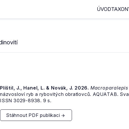
ÚVOD
TAXON
inovití
Plíštil, J., Hanel, L. & Novák, J. 2026.
Macroparalepis
názvosloví ryb a rybovitých obratlovců. AQUATAB. Sva
ISSN 3029-8938. 9 s.
Stáhnout PDF publikaci