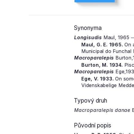
Synonyma
Longisudis
Maul, 1965
Maul, G. E. 1965.
On a
Municipal do Funchal N
Macroparalepis
Burton
Burton, M. 1934.
Pisc
Macroparalepis
Ege,19
Ege, V. 1933.
On some 
Videnskabelige Meddel
Typový druh
Macroparalepis danae
E
Původní popis