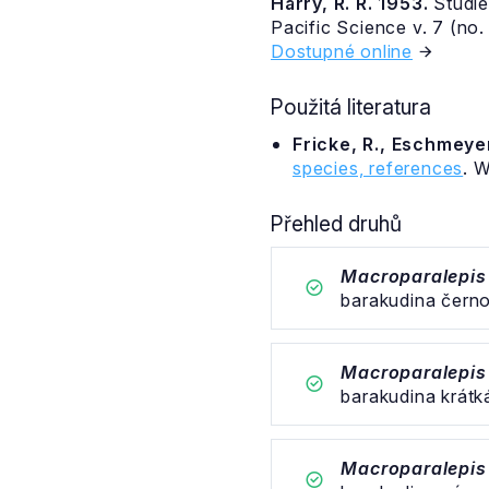
Harry, R. R. 1953.
Studies
Pacific Science v. 7 (no.
Dostupné online
Použitá literatura
Fricke, R., Eschmeyer
species, references
. 
Přehled druhů
Macroparalepis 
barakudina čern
Macroparalepis 
barakudina krátk
Macroparalepis