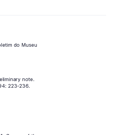
oletim do Museu
eliminary note.
 94: 223-236.