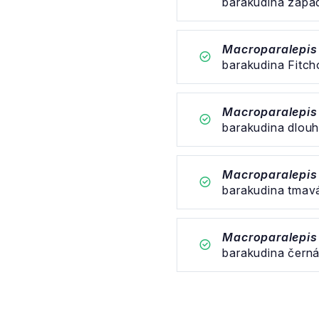
barakudina zápa
Macroparalepis 
barakudina Fitc
Macroparalepis 
barakudina dlou
Macroparalepis
barakudina tmav
Macroparalepis
barakudina čern