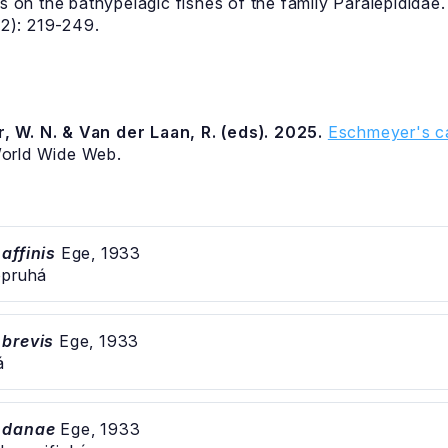
 on the bathypelagic fishes of the family Paralepididae.
 2): 219-249.
, W. N. & Van der Laan, R. (eds). 2025.
Eschmeyer's ca
World Wide Web.
affinis
Ege, 1933
opruhá
brevis
Ege, 1933
á
 danae
Ege, 1933