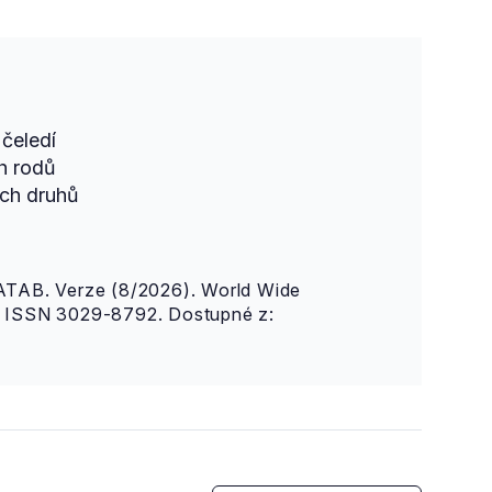
čeledí
h rodů
ch druhů
AB. Verze (8/2026). World Wide
n. ISSN 3029-8792. Dostupné z: