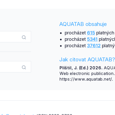
AQUATAB obsahuje
procházet
615
platných 
procházet
5341
platnýc
procházet
37612
platný
Jak citovat AQUATAB?
Plíštil, J. (Ed.) 2026.
AQUAT
Web electronic publicatio
https://www.aquatab.net/.