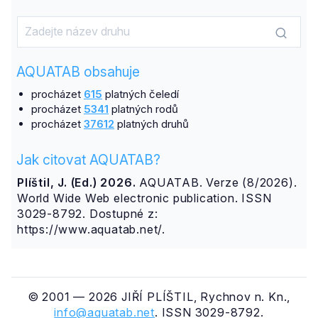
AQUATAB obsahuje
procházet
615
platných čeledí
procházet
5341
platných rodů
procházet
37612
platných druhů
Jak citovat AQUATAB?
Plíštil, J. (Ed.) 2026.
AQUATAB. Verze (8/2026).
World Wide Web electronic publication. ISSN
3029-8792. Dostupné z:
https://www.aquatab.net/.
© 2001 — 2026 JIŘÍ PLÍŠTIL, Rychnov n. Kn.,
info@aquatab.net
. ISSN 3029-8792.