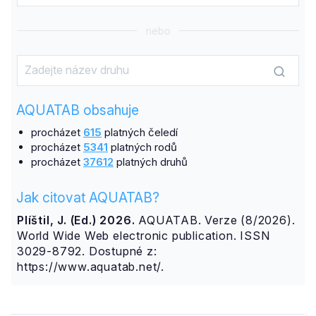
nebo
AQUATAB obsahuje
procházet
615
platných čeledí
procházet
5341
platných rodů
procházet
37612
platných druhů
Jak citovat AQUATAB?
Plíštil, J. (Ed.) 2026.
AQUATAB. Verze (8/2026).
World Wide Web electronic publication. ISSN
3029-8792. Dostupné z:
https://www.aquatab.net/.