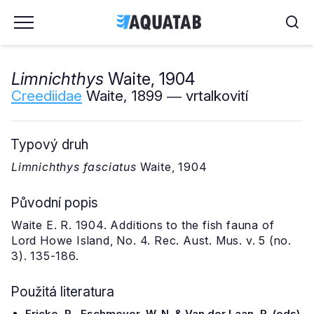
Limnichthys
Waite, 1904
Creediidae
Waite, 1899 ― vrtalkovití
Typový druh
Limnichthys fasciatus
Waite, 1904
Původní popis
Waite E. R. 1904. Additions to the fish fauna of
Lord Howe Island, No. 4. Rec. Aust. Mus. v. 5 (no.
3). 135-186.
Použitá literatura
Fricke, R., Eschmeyer, W. N. & Van der Laan, R. (eds)