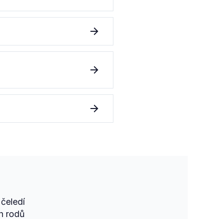
čeledí
h rodů