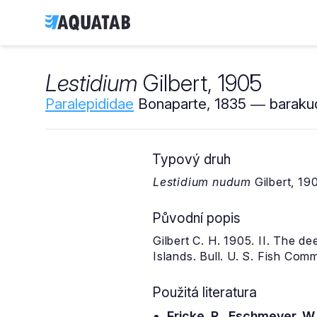
Lestidium
Gilbert, 1905
Paralepididae
Bonaparte, 1835 ― barakud
Typový druh
Lestidium nudum
Gilbert, 19
Původní popis
Gilbert C. H. 1905. II. The d
Islands. Bull. U. S. Fish Com
Použitá literatura
Fricke, R., Eschmeyer, W.