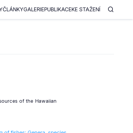
Y
ČLÁNKY
GALERIE
PUBLIKACE
KE STAŽENÍ
resources of the Hawaiian
 of fishes: Genera, species,