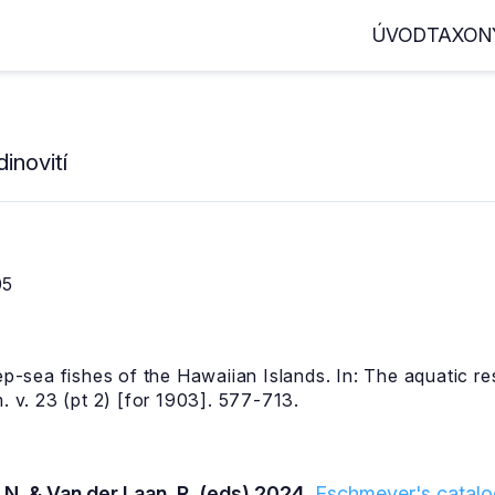
ÚVOD
TAXON
inovití
05
eep-sea fishes of the Hawaiian Islands. In: The aquatic 
m. v. 23 (pt 2) [for 1903]. 577-713.
 N. & Van der Laan, R. (eds) 2024.
Eschmeyer's catalog