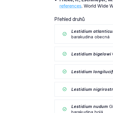
references
. World Wide We
Přehled druhů
Lestidium atlantic
barakudina obecná
Lestidium bigelowi
Lestidium longiluci
Lestidium nigriros
Lestidium nudum
Gi
barakudina holá