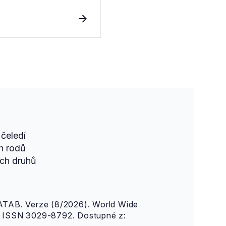
čeledí
h rodů
ch druhů
AB. Verze (8/2026). World Wide
n. ISSN 3029-8792. Dostupné z: