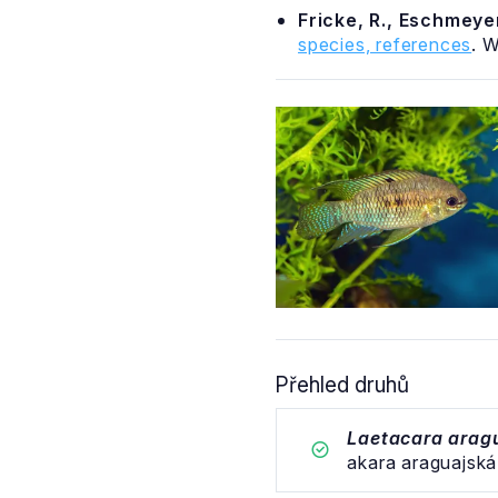
Fricke, R., Eschmeyer
species, references
. 
Laetacara curviceps
Laetacara dorsigera
akara tečkovaná
akara zlatá
Přehled druhů
Laetacara arag
akara araguajská