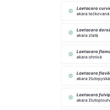
Laetacara curv
akara tečkovaná
Laetacara dors
akara zlatá
Laetacara flam
akara ohnivá
Laetacara flavil
akara žlutopysk
Laetacara fulvi
akara žlutoplout