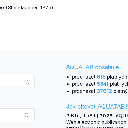
ri
(Steindachner, 1875)
a
AQUATAB obsahuje
procházet
615
platných 
procházet
5341
platnýc
procházet
37612
platný
Jak citovat AQUATAB?
Plíštil, J. (Ed.) 2026.
AQUAT
Web electronic publicatio