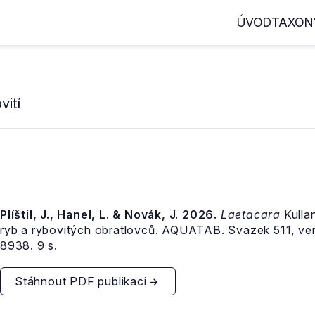
ÚVOD
TAXON
ití
Plíštil, J., Hanel, L. & Novák, J. 2026.
Laetacara
Kulla
ryb a rybovitých obratlovců. AQUATAB. Svazek 511, v
8938. 9 s.
Stáhnout PDF publikaci