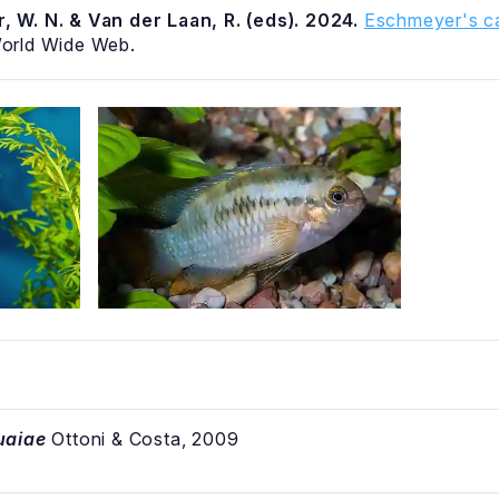
, W. N. & Van der Laan, R. (eds). 2024.
Eschmeyer's ca
World Wide Web.
uaiae
Ottoni & Costa, 2009