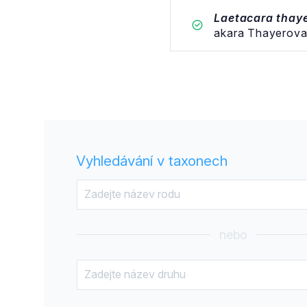
Laetacara thaye
akara Thayerov
Vyhledávání v taxonech
nebo