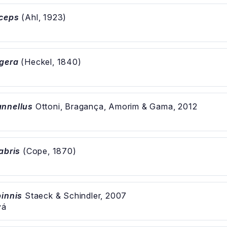
iceps
(Ahl, 1923)
igera
(Heckel, 1840)
annellus
Ottoni, Bragança, Amorim & Gama, 2012
abris
(Cope, 1870)
á
pinnis
Staeck & Schindler, 2007
vá