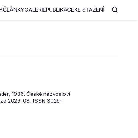
Y
ČLÁNKY
GALERIE
PUBLIKACE
KE STAŽENÍ
nder, 1986. České názvosloví
erze 2026-08. ISSN 3029-