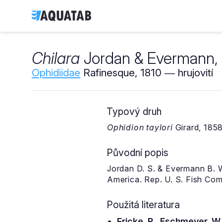
Chilara
Jordan & Evermann,
Ophidiidae
Rafinesque, 1810 ― hrujovití
Typový druh
Ophidion taylori
Girard, 185
Původní popis
Jordan D. S. & Evermann B. W.
America. Rep. U. S. Fish Com
Použitá literatura
Fricke, R., Eschmeyer, W.