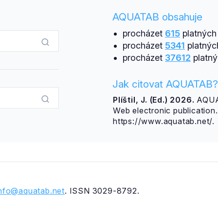
AQUATAB obsahuje
procházet
615
platných 
procházet
5341
platnýc
procházet
37612
platný
Jak citovat AQUATAB?
Plíštil, J. (Ed.) 2026.
AQUAT
Web electronic publicatio
https://www.aquatab.net/.
info@aquatab.net
. ISSN 3029-8792.