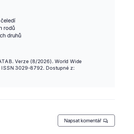
čeledí
h rodů
ch druhů
AB. Verze (8/2026). World Wide
n. ISSN 3029-8792. Dostupné z:
Napsat komentář