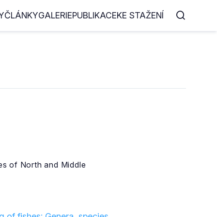
Y
ČLÁNKY
GALERIE
PUBLIKACE
KE STAŽENÍ
tes of North and Middle
 of fishes: Genera, species,