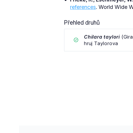
references
. World Wide We
Přehled druhů
Chilara taylori
(Gira
hruj Taylorova