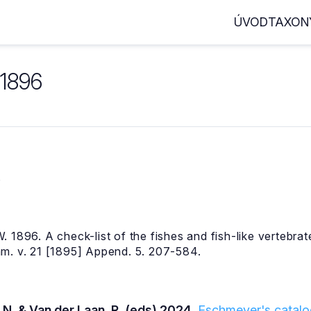
ÚVOD
TAXON
 1896
8
 1896. A check-list of the fishes and fish-like vertebra
m. v. 21 [1895] Append. 5. 207-584.
 N. & Van der Laan, R. (eds) 2024.
Eschmeyer's catalog