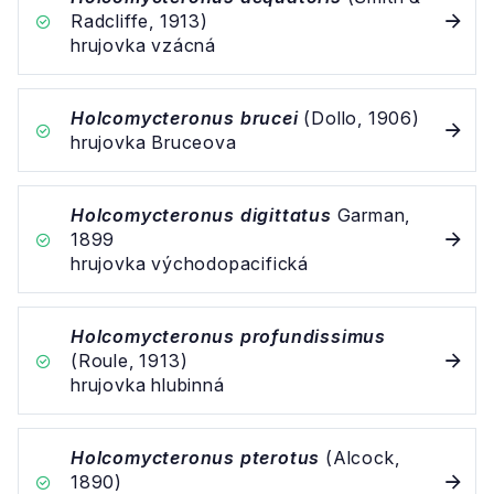
Radcliffe, 1913)
hrujovka vzácná
Holcomycteronus brucei
(Dollo, 1906)
hrujovka Bruceova
Holcomycteronus digittatus
Garman,
1899
hrujovka východopacifická
Holcomycteronus profundissimus
(Roule, 1913)
hrujovka hlubinná
Holcomycteronus pterotus
(Alcock,
1890)