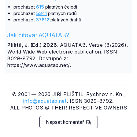
procházet
615
platných čeledí
procházet
5341
platných rodů
procházet
37612
platných druhů
Jak citovat AQUATAB?
Plíštil, J. (Ed.) 2026.
AQUATAB. Verze (8/2026).
World Wide Web electronic publication. ISSN
3029-8792. Dostupné z:
https://www.aquatab.net/.
© 2001 — 2026 JIŘÍ PLÍŠTIL, Rychnov n. Kn.,
info@aquatab.net
. ISSN 3029-8792.
ALL PHOTOS © THEIR RESPECTIVE OWNERS
Napsat komentář