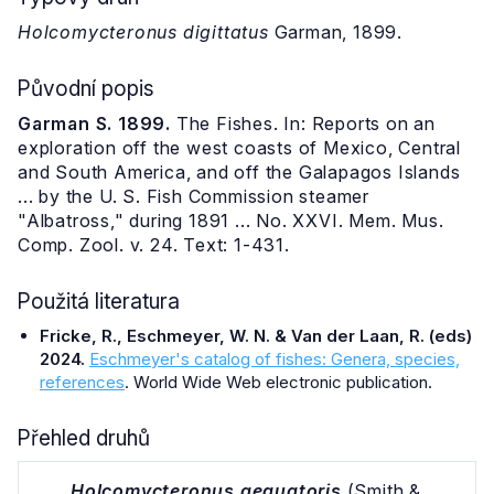
Holcomycteronus digittatus
Garman, 1899.
Původní popis
Garman S. 1899.
The Fishes. In: Reports on an
exploration off the west coasts of Mexico, Central
and South America, and off the Galapagos Islands
... by the U. S. Fish Commission steamer
"Albatross," during 1891 ... No. XXVI. Mem. Mus.
Comp. Zool. v. 24. Text: 1-431.
Použitá literatura
Fricke, R., Eschmeyer, W. N. & Van der Laan, R. (eds)
2024.
Eschmeyer's catalog of fishes: Genera, species,
references
. World Wide Web electronic publication.
Přehled druhů
Holcomycteronus aequatoris
(Smith &