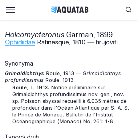
Holcomycteronus
Garman, 1899
Ophidiidae
Rafinesque, 1810 ― hrujovití
Synonyma
Grimaldichthys
Roule, 1913 ―
Grimaldichthys
profundissimus
Roule, 1913
Roule, L. 1913.
Notice préliminaire sur
Grimaldichthys profundissimus nov. gen., nov.
sp. Poisson abyssal recueilli à 6.035 mètres de
profondeur dans l'Océan Atlantique par S. A. S.
le Prince de Monaco. Bulletin de l'Institut
Océanographique (Monaco) No. 261: 1-8.
Typový druh