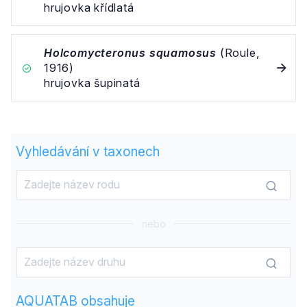
hrujovka křídlatá
Holcomycteronus squamosus
(Roule,
1916)
hrujovka šupinatá
Vyhledávání v taxonech
nebo
AQUATAB obsahuje