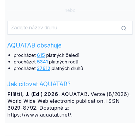
nebo
AQUATAB obsahuje
procházet
615
platných čeledí
procházet
5341
platných rodů
procházet
37612
platných druhů
Jak citovat AQUATAB?
Plíštil, J. (Ed.) 2026.
AQUATAB. Verze (8/2026).
World Wide Web electronic publication. ISSN
3029-8792. Dostupné z:
https://www.aquatab.net/.