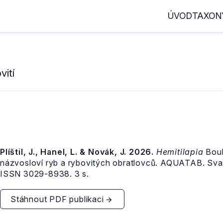
ÚVOD
TAXON
ití
Plíštil, J., Hanel, L. & Novák, J. 2026.
Hemitilapia
Boul
názvosloví ryb a rybovitých obratlovců. AQUATAB. Sva
ISSN 3029-8938. 3 s.
Stáhnout PDF publikaci