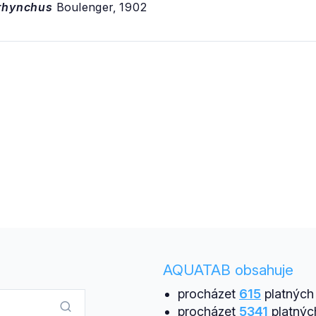
yrhynchus
Boulenger, 1902
AQUATAB obsahuje
procházet
615
platných 
procházet
5341
platnýc