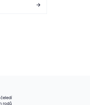
čeledí
h rodů