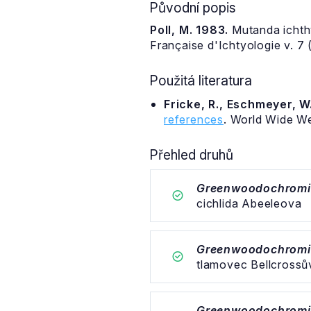
Původní popis
Poll, M. 1983.
Mutanda ichth
Française d'Ichtyologie v. 7 (
Použitá literatura
Fricke, R., Eschmeyer, W.
references
. World Wide W
Přehled druhů
Greenwoodochromis
cichlida Abeeleova
Greenwoodochromis
tlamovec Bellcrossů
Greenwoodochromis