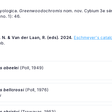
yologica.
Greenwoodochromis
nom. nov. Cybium 3e séri
no. 1): 46.
 N. & Van der Laan, R. (eds). 2024.
Eschmeyer's catalo
eb.
 abeelei
(Poll, 1949)
 bellcrossi
(Poll, 1976)
v
 christyi
(Trewavas, 1953)