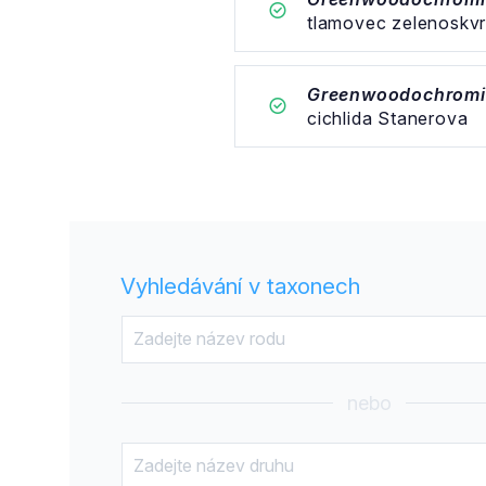
tlamovec zelenoskv
Greenwoodochromis
cichlida Stanerova
Vyhledávání v taxonech
nebo