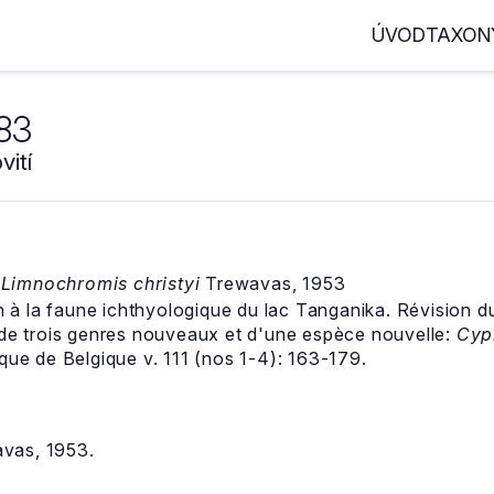
ÚVOD
TAXON
983
ití
―
Limnochromis christyi
Trewavas, 1953
n à la faune ichthyologique du lac Tanganika. Révision 
de trois genres nouveaux et d'une espèce nouvelle:
Cypr
que de Belgique v. 111 (nos 1-4): 163-179.
vas, 1953.