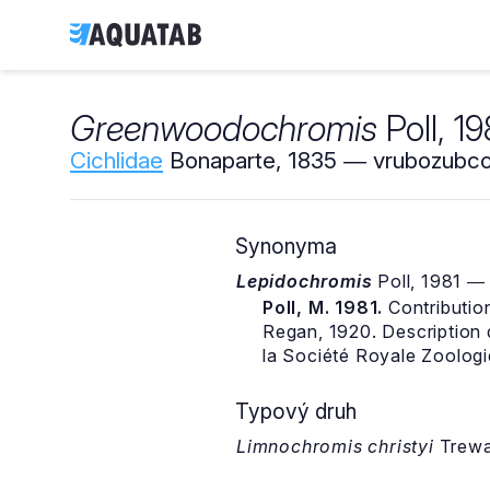
Greenwoodochromis
Poll, 1
Cichlidae
Bonaparte, 1835 ― vrubozubcov
Synonyma
Lepidochromis
Poll, 1981 
Poll, M. 1981.
Contributio
Regan, 1920. Description 
la Société Royale Zoologi
Typový druh
Limnochromis christyi
Trewa