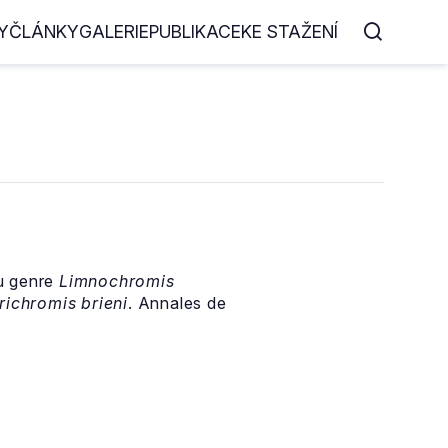
Y
ČLÁNKY
GALERIE
PUBLIKACE
KE STAŽENÍ
du genre
Limnochromis
ichromis brieni
. Annales de