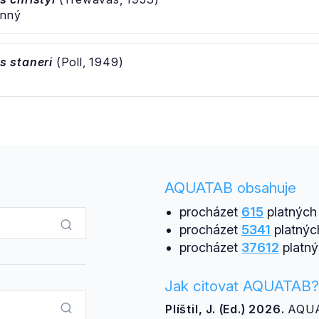
rnný
 staneri
(Poll, 1949)
AQUATAB obsahuje
procházet
615
platných 
procházet
5341
platnýc
procházet
37612
platný
Jak citovat AQUATAB?
Plíštil, J. (Ed.) 2026.
AQUAT