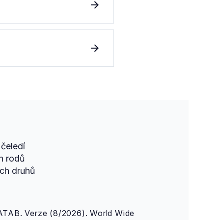
čeledí
h rodů
ch druhů
AB. Verze (8/2026). World Wide