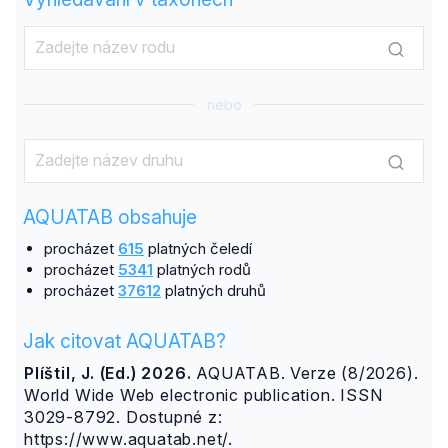
nebo
AQUATAB obsahuje
procházet
615
platných čeledí
procházet
5341
platných rodů
procházet
37612
platných druhů
Jak citovat AQUATAB?
Plíštil, J. (Ed.) 2026.
AQUATAB. Verze (8/2026).
World Wide Web electronic publication. ISSN
3029-8792. Dostupné z:
https://www.aquatab.net/.