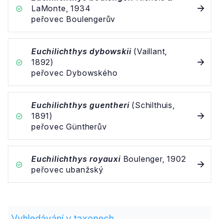
LaMonte, 1934
peřovec Boulengerův
Euchilichthys dybowskii
(Vaillant,
1892)
peřovec Dybowského
Euchilichthys guentheri
(Schilthuis,
1891)
peřovec Güntherův
Euchilichthys royauxi
Boulenger, 1902
peřovec ubanžský
Vyhledávání v taxonech