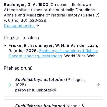
Boulenger, G. A. 1900.
On some little-known
African silurid fishes of the subfamily Doradinae.
Annals and Magazine of Natural History (Series 7)
v. 6 (no. 36): 520-529.
Dostupné online
Použitá literatura
Fricke, R., Eschmeyer, W. N. & Van der Laan,
R. (eds). 2026.
Eschmeyer's catalog of fishes:
Genera, species, references
. World Wide Web.
Přehled druhů
Euchilichthys astatodon
(Pellegrin,
1928)
peřovec luluaborgský
Euchilichthys boulengeri
Nichols &