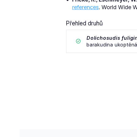
references
. World Wide We
Přehled druhů
Dolichosudis fulig
barakudina ukoptěn