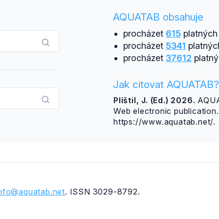
AQUATAB obsahuje
procházet
615
platných 
procházet
5341
platnýc
procházet
37612
platný
Jak citovat AQUATAB?
Plíštil, J. (Ed.) 2026.
AQUAT
Web electronic publicatio
https://www.aquatab.net/.
info@aquatab.net
. ISSN 3029-8792.