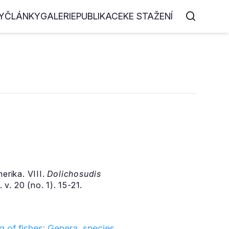
Y
ČLÁNKY
GALERIE
PUBLIKACE
KE STAŽENÍ
erika. VIII.
Dolichosudis
v. 20 (no. 1). 15-21.
 of fishes: Genera, species,