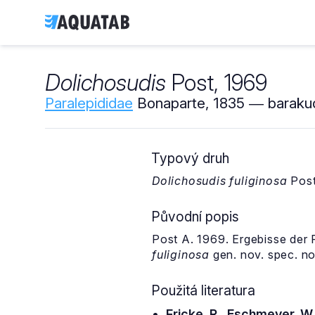
Dolichosudis
Post, 1969
Paralepididae
Bonaparte, 1835 ― barakud
Typový druh
Dolichosudis fuliginosa
Post
Původní popis
Post A. 1969. Ergebisse der
fuliginosa
gen. nov. spec. nov
Použitá literatura
Fricke, R., Eschmeyer, W.