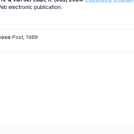
b electronic publication.
inosa
Post, 1969
á