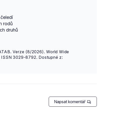
čeledí
h rodů
ch druhů
AB. Verze (8/2026). World Wide
n. ISSN 3029-8792. Dostupné z:
Napsat komentář