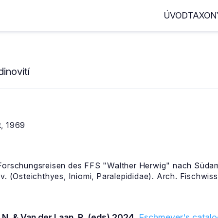
ÚVOD
TAXON
inovití
, 1969
 Forschungsreisen des FFS "Walther Herwig" nach Südam
. (Osteichthyes, Iniomi, Paralepididae). Arch. Fischwiss. 
 N. & Van der Laan, R. (eds) 2024.
Eschmeyer's catalog