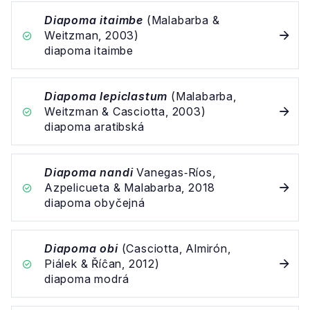
Diapoma itaimbe
(Malabarba &
Weitzman, 2003)
diapoma itaimbe
Diapoma lepiclastum
(Malabarba,
Weitzman & Casciotta, 2003)
diapoma aratibská
Diapoma nandi
Vanegas‐Ríos,
Azpelicueta & Malabarba, 2018
diapoma obyčejná
Diapoma obi
(Casciotta, Almirón,
Piálek & Říĉan, 2012)
diapoma modrá