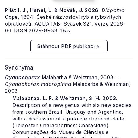
Plíštil, J., Hanel, L. & Novák, J. 2026.
Diapoma
Cope, 1894. České názvosloví ryb a rybovitých
obratlovců. AQUATAB. Svazek 321, verze 2026-
06. ISSN 3029-8938. 18 s.
Stáhnout PDF publikaci
Synonyma
Cyanocharax
Malabarba & Weitzman, 2003 ―
Cyanocharax macropinna
Malabarba & Weitzman,
2003
Malabarba, L. R. & Weitzman, S. H. 2003.
Description of a new genus with six new species
from southern Brazil, Uruguay and Argentina,
with a discussion of a putative characid clade
(Teleostei: Characiformes: Characidae).
Comunicações do Museu de Ciências e