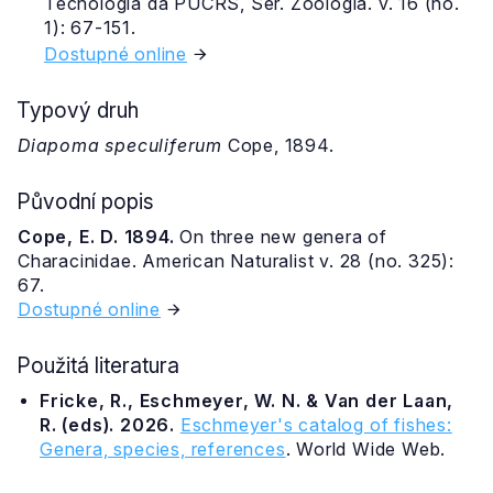
Tecnologia da PUCRS, Sér. Zoologia. v. 16 (no.
1): 67-151.
Dostupné online
Typový druh
Diapoma speculiferum
Cope, 1894.
Původní popis
Cope, E. D. 1894.
On three new genera of
Characinidae. American Naturalist v. 28 (no. 325):
67.
Dostupné online
Použitá literatura
Fricke, R., Eschmeyer, W. N. & Van der Laan,
R. (eds). 2026.
Eschmeyer's catalog of fishes:
Genera, species, references
. World Wide Web.