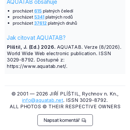
AQUATAB obsahuje
procházet
615
platných čeledí
procházet
5341
platných rodů
procházet
37612
platných druhů
Jak citovat AQUATAB?
Plíštil, J. (Ed.) 2026.
AQUATAB. Verze (8/2026).
World Wide Web electronic publication. ISSN
3029-8792. Dostupné z:
https://www.aquatab.net/.
© 2001 — 2026 JIŘÍ PLÍŠTIL, Rychnov n. Kn.,
info@aquatab.net
. ISSN 3029-8792.
ALL PHOTOS © THEIR RESPECTIVE OWNERS
Napsat komentář