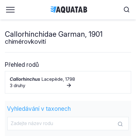
Callorhinchidae Garman, 1901
chimérovkovití
Přehled rodů
Callorhinchus
Lacepède, 1798
3 druhy
Vyhledávání v taxonech