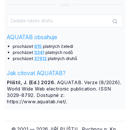
nebo
AQUATAB obsahuje
procházet
615
platných čeledí
procházet
5341
platných rodů
procházet
37612
platných druhů
Jak citovat AQUATAB?
Plíštil, J. (Ed.) 2026.
AQUATAB. Verze (8/2026).
World Wide Web electronic publication. ISSN
3029-8792. Dostupné z:
https://www.aquatab.net/.
© 2001 — 2026 JIŘÍ PLÍŠTIL, Rychnov n. Kn.,