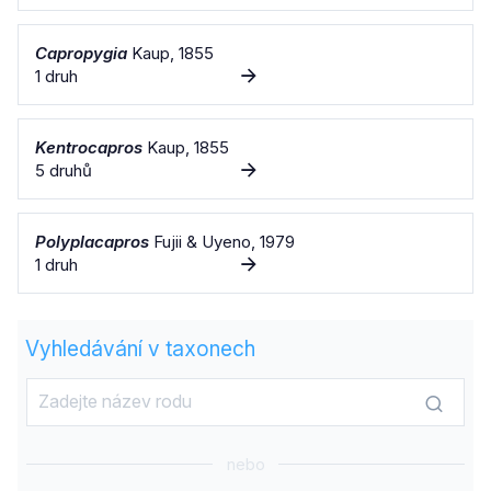
Capropygia
Kaup, 1855
1 druh
Kentrocapros
Kaup, 1855
5 druhů
Polyplacapros
Fujii & Uyeno, 1979
1 druh
Vyhledávání v taxonech
nebo