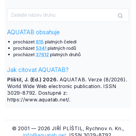
AQUATAB obsahuje
procházet
615
platných čeledí
procházet
5341
platných rodů
procházet
37612
platných druhů
Jak citovat AQUATAB?
Plíštil, J. (Ed.) 2026.
AQUATAB. Verze (8/2026).
World Wide Web electronic publication. ISSN
3029-8792. Dostupné z:
https://www.aquatab.net/.
© 2001 — 2026 JIŘÍ PLÍŠTIL, Rychnov n. Kn.,
info@aquatab.net
. ISSN 3029-8792.