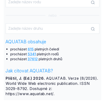
nebo
AQUATAB obsahuje
procházet
615
platných čeledí
procházet
5341
platných rodů
procházet
37612
platných druhů
Jak citovat AQUATAB?
Plíštil, J. (Ed.) 2026.
AQUATAB. Verze (8/2026).
World Wide Web electronic publication. ISSN
3029-8792. Dostupné z:
https://www.aquatab.net/.