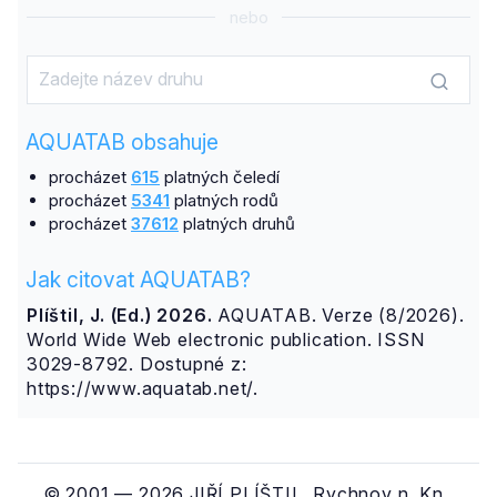
nebo
AQUATAB obsahuje
procházet
615
platných čeledí
procházet
5341
platných rodů
procházet
37612
platných druhů
Jak citovat AQUATAB?
Plíštil, J. (Ed.) 2026.
AQUATAB. Verze (8/2026).
World Wide Web electronic publication. ISSN
3029-8792. Dostupné z:
https://www.aquatab.net/.
© 2001 — 2026 JIŘÍ PLÍŠTIL, Rychnov n. Kn.,