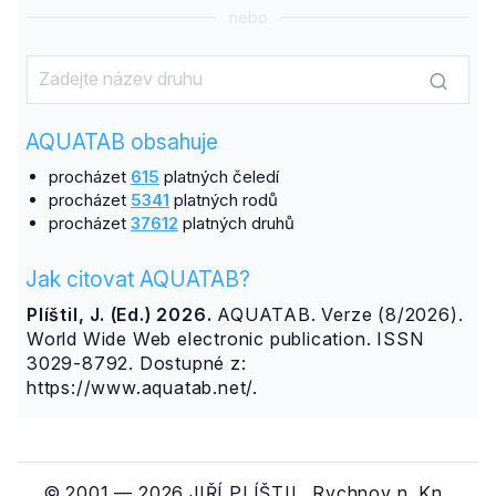
nebo
AQUATAB obsahuje
procházet
615
platných čeledí
procházet
5341
platných rodů
procházet
37612
platných druhů
Jak citovat AQUATAB?
Plíštil, J. (Ed.) 2026.
AQUATAB. Verze (8/2026).
World Wide Web electronic publication. ISSN
3029-8792. Dostupné z:
https://www.aquatab.net/.
© 2001 — 2026 JIŘÍ PLÍŠTIL, Rychnov n. Kn.,