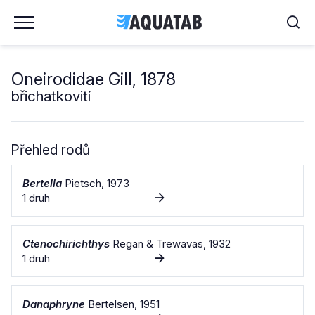
Oneirodidae Gill, 1878
břichatkovití
Přehled rodů
Bertella
Pietsch, 1973
1 druh
Ctenochirichthys
Regan & Trewavas, 1932
1 druh
Danaphryne
Bertelsen, 1951