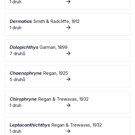
1 druh
Dermatias
Smith & Radcliffe, 1912
1 druh
Dolopichthys
Garman, 1899
7 druhů
Chaenophryne
Regan, 1925
5 druhů
Chirophryne
Regan & Trewavas, 1932
1 druh
Leptacanthichthys
Regan & Trewavas, 1932
1 druh