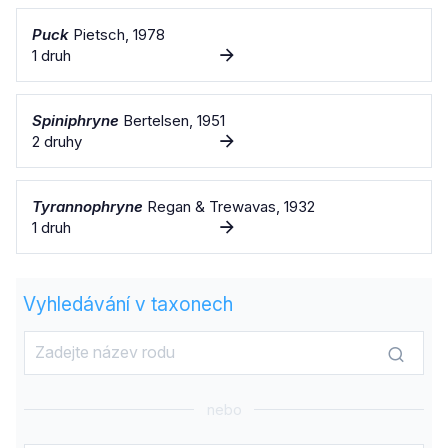
Puck
Pietsch, 1978
1 druh
Spiniphryne
Bertelsen, 1951
2 druhy
Tyrannophryne
Regan & Trewavas, 1932
1 druh
Vyhledávání v taxonech
nebo