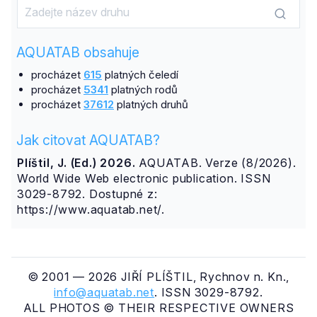
AQUATAB obsahuje
procházet
615
platných čeledí
procházet
5341
platných rodů
procházet
37612
platných druhů
Jak citovat AQUATAB?
Plíštil, J. (Ed.) 2026.
AQUATAB. Verze (8/2026).
World Wide Web electronic publication. ISSN
3029-8792. Dostupné z:
https://www.aquatab.net/.
© 2001 — 2026 JIŘÍ PLÍŠTIL, Rychnov n. Kn.,
info@aquatab.net
. ISSN 3029-8792.
ALL PHOTOS © THEIR RESPECTIVE OWNERS