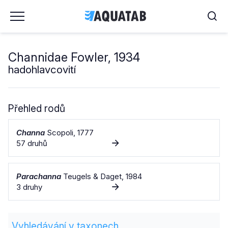
Channidae Fowler, 1934
hadohlavcovití
Přehled rodů
Channa
Scopoli, 1777
57 druhů
Parachanna
Teugels & Daget, 1984
3 druhy
Vyhledávání v taxonech