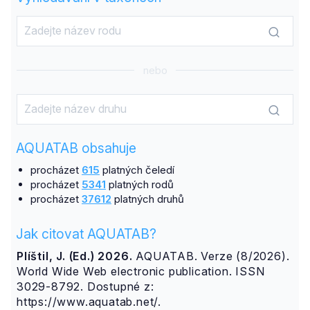
nebo
AQUATAB obsahuje
procházet
615
platných čeledí
procházet
5341
platných rodů
procházet
37612
platných druhů
Jak citovat AQUATAB?
Plíštil, J. (Ed.) 2026.
AQUATAB. Verze (8/2026).
World Wide Web electronic publication. ISSN
3029-8792. Dostupné z:
https://www.aquatab.net/.