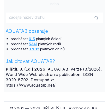
nebo
AQUATAB obsahuje
procházet
615
platných čeledí
procházet
5341
platných rodů
procházet
37612
platných druhů
Jak citovat AQUATAB?
Plíštil, J. (Ed.) 2026.
AQUATAB. Verze (8/2026).
World Wide Web electronic publication. ISSN
3029-8792. Dostupné z:
https://www.aquatab.net/.
© 2001 — 2026 JIŘÍ PLÍŠTIL, Rychnov n. Kn.,