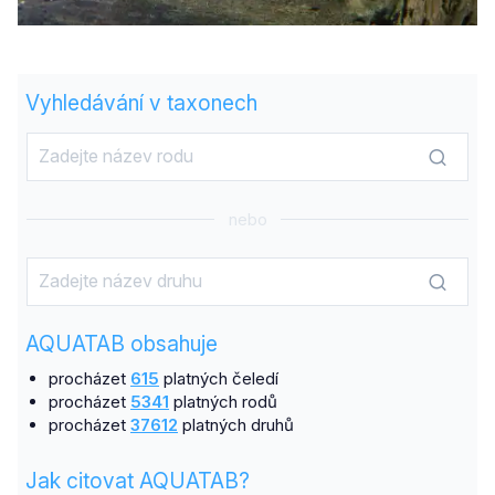
Vyhledávání v taxonech
nebo
AQUATAB obsahuje
procházet
615
platných čeledí
procházet
5341
platných rodů
procházet
37612
platných druhů
Jak citovat AQUATAB?