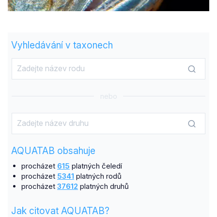
Vyhledávání v taxonech
nebo
AQUATAB obsahuje
procházet
615
platných čeledí
procházet
5341
platných rodů
procházet
37612
platných druhů
Jak citovat AQUATAB?