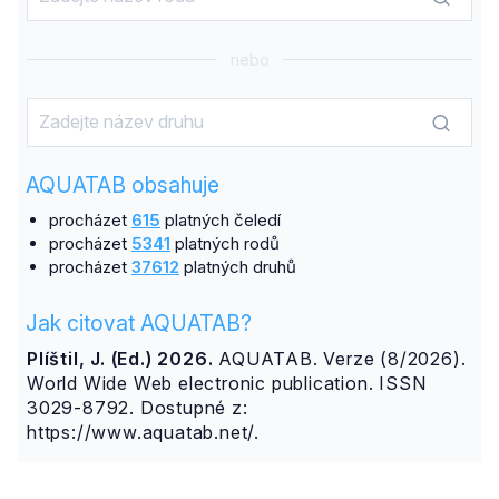
nebo
AQUATAB obsahuje
procházet
615
platných čeledí
procházet
5341
platných rodů
procházet
37612
platných druhů
Jak citovat AQUATAB?
Plíštil, J. (Ed.) 2026.
AQUATAB. Verze (8/2026).
World Wide Web electronic publication. ISSN
3029-8792. Dostupné z:
https://www.aquatab.net/.