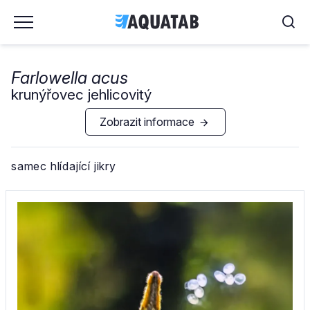
Farlowella acus
krunýřovec jehlicovitý
Zobrazit informace
samec hlídající jikry