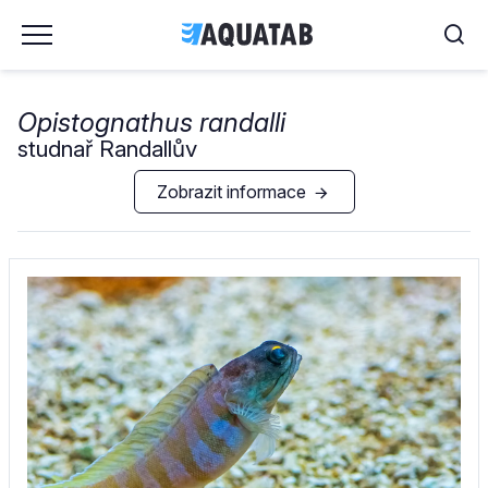
Opistognathus randalli
studnař Randallův
Zobrazit informace