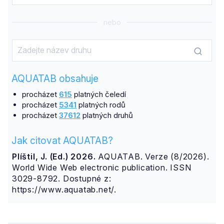
nebo
AQUATAB obsahuje
procházet
615
platných čeledí
procházet
5341
platných rodů
procházet
37612
platných druhů
Jak citovat AQUATAB?
Plíštil, J. (Ed.) 2026.
AQUATAB. Verze (8/2026).
World Wide Web electronic publication. ISSN
3029-8792. Dostupné z:
https://www.aquatab.net/.