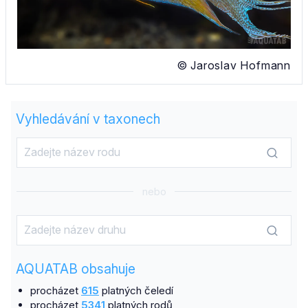
© Jaroslav Hofmann
Vyhledávání v taxonech
nebo
AQUATAB obsahuje
procházet
615
platných čeledí
procházet
5341
platných rodů