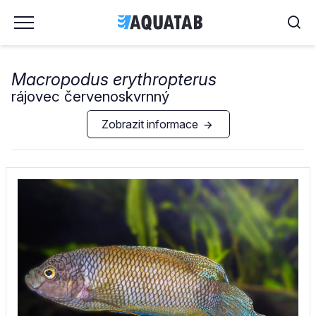
Macropodus erythropterus
rájovec červenoskvrnný
Zobrazit informace