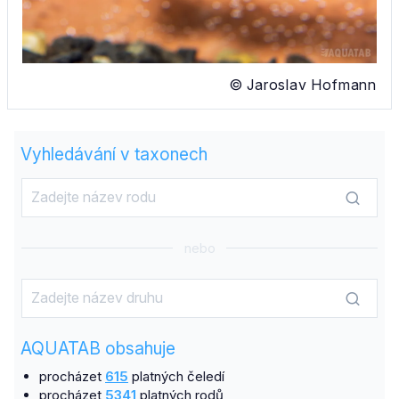
© Jaroslav Hofmann
Vyhledávání v taxonech
nebo
AQUATAB obsahuje
procházet
615
platných čeledí
procházet
5341
platných rodů