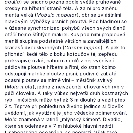
aquila
) se snadno pozná podle světlé pruhované
kresby na hřbetní straně těla. A za ní pro změnu
manta velká (
Mobula mobular
), obr se zvláštními
hlavovými výběžky prsních ploutví. Pod hladinou se
v úžasné synchronizaci pohybů všech svých členů
otáčí hejno štíhlých makrel. Kus pod nimi proplouvá
menší skupina podstatně větších a zavalitějších
kranasů dvouskvrnných (
Caranx hippos
). A pak to
přichází: šedé tělo z boku kotoučovité, zepředu
překvapivě úzké, nahoru a dolů z něj vyčnívají
pádlovité ploutve hřbetní a řitní, do stran kolmo
odstupují malinké ploutve prsní, podivně zubatá
ocasní ploutev se mírně vlní – měsíčník svítivý
(
Mola mola
), jedna z nejvzácněji chovaných ryb v
péči člověka. A taky vůbec největší druh kostnatých
ryb – měsíčník může být až 3 m dlouhý a vážit přes
2 t. Teprve při pohledu na živého jedince si člověk
uvědomí, jak výstižné je jeho vědecké pojmenování.
Mola
znamená v latině „mlýnský kámen“. Divadlo,
které se odehrává v 7 m hluboké hlavní nádrži
Lisabonského oceanária, se neomrzí. Však také