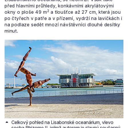
před hlavními průhledy, konkávními akrylátovými
2
okny o ploše 49 m
a tloušťce až 27 cm, která jsou
po čtyřech v patře a v přízemí, vydrží na lavičkách i
na podlaze sedět mnozí návštěvníci dlouhé desítky
minut.
Celkový pohled na Lisabonské oceanárium, vlevo
socha Rhizome II, jejímž autorem je slavný současný