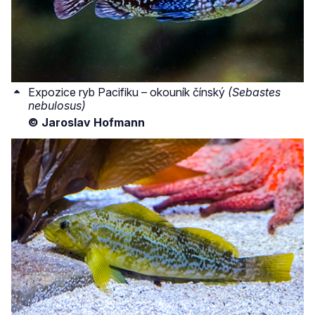
Expozice ryb Pacifiku – okouník čínský
(Sebastes
nebulosus)
© Jaroslav Hofmann