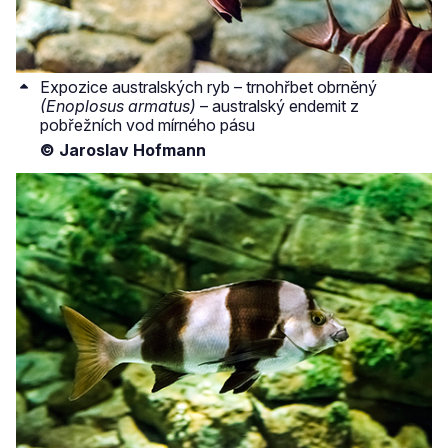
Expozice australských ryb – trnohřbet obrněný
(Enoplosus armatus)
– australský endemit z
pobřežních vod mírného pásu
© Jaroslav Hofmann