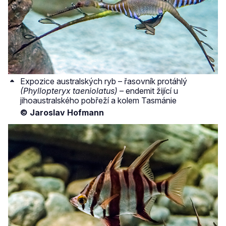
Expozice australských ryb – řasovník protáhlý
(Phyllopteryx taeniolatus)
– endemit žijící u
jihoaustralského pobřeží a kolem Tasmánie
© Jaroslav Hofmann