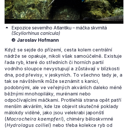
Expozice severního Atlantiku – máčka skvrnitá
(Scyliorhinus canicula)
© Jaroslav Hofmann
Když se sejde do přízemí, cesta kolem centrální
nádrže se opakuje, nikoli však samoúčelně. Existuje
řada ryb, které do středních či horních partií
vodního sloupce nevystupují a zůstávají v blízkosti
dna, pod převisy, v jeskyních. To všechno tady je, a
tak se návštěvník může seznámit s kanici,
podobnými, ale ve veřejných akváriích daleko méně
běžnými mnohopiláky, murénami nebo
odpočívajícími máčkami. Protilehlá strana opět patří
menším akváriím, kde lze objevit skutečné poklady
málokdy viděné, jako jsou velekrabi japonští
(
Macrocheira kaempferi
), chiméry běloskvrnné
(
Hydrolagus colliei
) nebo třeba kolekce ryb od