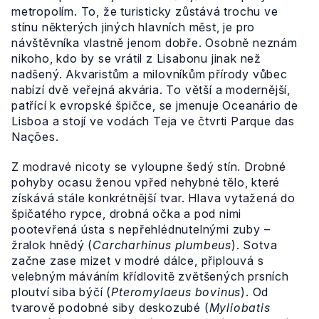
metropolím. To, že turisticky zůstává trochu ve
stínu některých jiných hlavních měst, je pro
návštěvníka vlastně jenom dobře. Osobně neznám
nikoho, kdo by se vrátil z Lisabonu jinak než
nadšený. Akvaristům a milovníkům přírody vůbec
nabízí dvě veřejná akvária. To větší a modernější,
patřící k evropské špičce, se jmenuje Oceanário de
Lisboa a stojí ve vodách Teja ve čtvrti Parque das
Nações.
Z modravé nicoty se vyloupne šedý stín. Drobné
pohyby ocasu ženou vpřed nehybné tělo, které
získává stále konkrétnější tvar. Hlava vytažená do
špičatého rypce, drobná očka a pod nimi
pootevřená ústa s nepřehlédnutelnými zuby –
žralok hnědý (
Carcharhinus plumbeus
). Sotva
začne zase mizet v modré dálce, připlouvá s
velebným máváním křídlovitě zvětšených prsních
ploutví siba býčí (
Pteromylaeus bovinus
). Od
tvarově podobné siby deskozubé (
Myliobatis