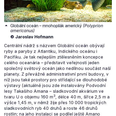
Globální oceán – mnohopilák americký
(Polyprion
americanus)
© Jaroslav Hofmann
Centrální nádrž s názvem Globální oceán obývají
ryby a paryby z Atlantiku, Indického oceánu i
Pacifiku. Je tak nejlepším ztělesněním koncepce
celého oceanária – představit veřejnosti jeden
společný světový oceán jako nedílnou součást naší
planety. Z převážně administrativní první budovy, v
níž jsou také prostory pro střídající se dlouhodobé
výstavy (aktuálně jsou zde instalovány Podvodní
lesy Takašiho Amana – sladkovodní akvárium ve
3
tvaru U o objemu 160 m
, délce 40 m, šířce 2,5 m a
výšce 1,45 m, v němž žije přes 10 000 tropických
sladkovodních ryb 40 druhů a roste 46 druhů
rostlin; na jeho instalaci se podílel ještě Amano