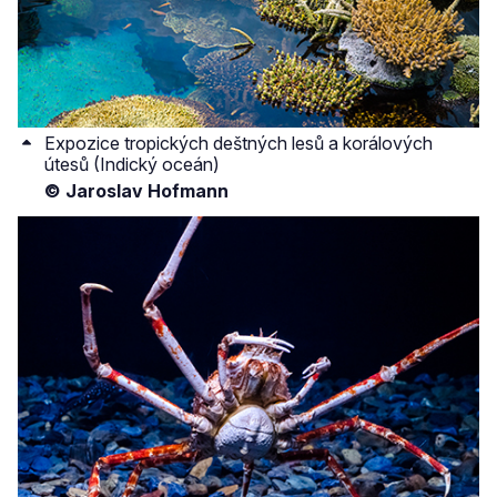
Expozice tropických deštných lesů a korálových
útesů (Indický oceán)
© Jaroslav Hofmann