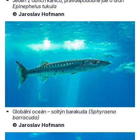
Jeden z obřích kaniců, pravděpodobně jde o druh
Epinephelus tukula
© Jaroslav Hofmann
Globální oceán – soltýn barakuda
(Sphyraena
barracuda)
© Jaroslav Hofmann