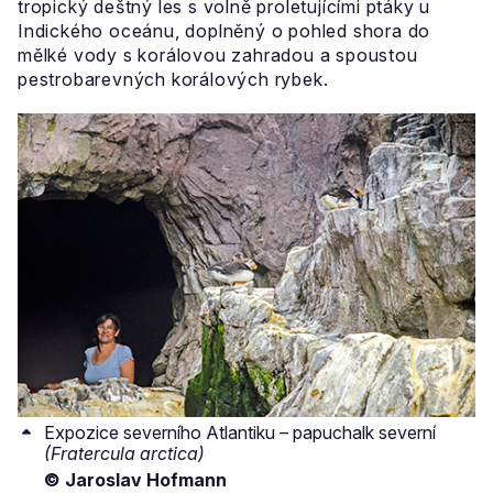
tropický deštný les s volně proletujícími ptáky u
Indického oceánu, doplněný o pohled shora do
mělké vody s korálovou zahradou a spoustou
pestrobarevných korálových rybek.
Expozice severního Atlantiku – papuchalk severní
(Fratercula arctica)
© Jaroslav Hofmann