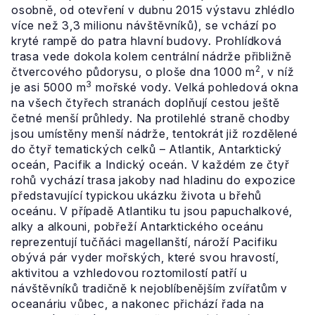
osobně, od otevření v dubnu 2015 výstavu zhlédlo
více než 3,3 milionu návštěvníků), se vchází po
kryté rampě do patra hlavní budovy. Prohlídková
trasa vede dokola kolem centrální nádrže přibližně
2
čtvercového půdorysu, o ploše dna 1000 m
, v níž
3
je asi 5000 m
mořské vody. Velká pohledová okna
na všech čtyřech stranách doplňují cestou ještě
četné menší průhledy. Na protilehlé straně chodby
jsou umístěny menší nádrže, tentokrát již rozdělené
do čtyř tematických celků – Atlantik, Antarktický
oceán, Pacifik a Indický oceán. V každém ze čtyř
rohů vychází trasa jakoby nad hladinu do expozice
představující typickou ukázku života u břehů
oceánu. V případě Atlantiku tu jsou papuchalkové,
alky a alkouni, pobřeží Antarktického oceánu
reprezentují tučňáci magellanští, nároží Pacifiku
obývá pár vyder mořských, které svou hravostí,
aktivitou a vzhledovou roztomilostí patří u
návštěvníků tradičně k nejoblíbenějším zvířatům v
oceanáriu vůbec, a nakonec přichází řada na