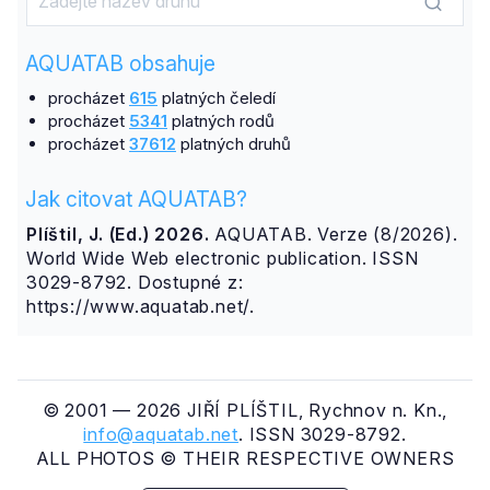
AQUATAB obsahuje
procházet
615
platných čeledí
procházet
5341
platných rodů
procházet
37612
platných druhů
Jak citovat AQUATAB?
Plíštil, J. (Ed.) 2026.
AQUATAB. Verze (8/2026).
World Wide Web electronic publication. ISSN
3029-8792. Dostupné z:
https://www.aquatab.net/.
© 2001 — 2026 JIŘÍ PLÍŠTIL, Rychnov n. Kn.,
info@aquatab.net
. ISSN 3029-8792.
ALL PHOTOS © THEIR RESPECTIVE OWNERS