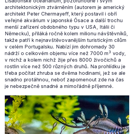
Lisabonské oceanárium, pozoruhodné i svým
architektonickým ztvárněním (autorem je americký
architekt Peter Chermayeff, který postavil i obří
veřejné akvárium v japonské Ósace a další trochu
menší zařízení obdobného typu v USA, Itálii či
Německu), přiláká ročně kolem milionu návštěvníků,
takže patří k nejnavštěvovanějším turistickým cílům
v celém Portugalsku. Nabízí jim dohromady 30
3
nádrží o celkovém objemu více než 7000 m
vody,
v nichž a kolem nichž žije přes 8000 živočichů a
rostlin více než 500 různých druhů. Na prohlídku je
třeba počítat zhruba se dvěma hodinami, jež se ale
snadno protáhnou, neboť zapomenout zde na čas
je nebezpečně snadné a mimořádně příjemné.