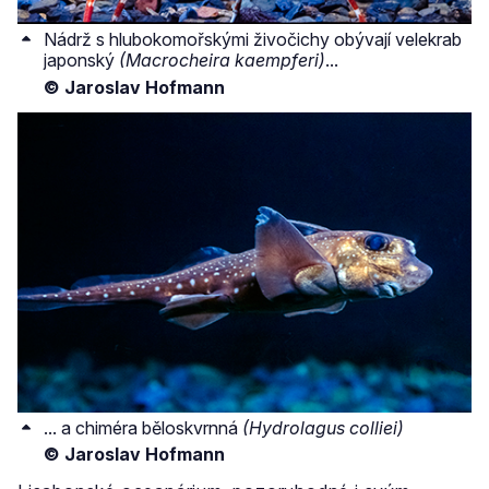
Nádrž s hlubokomořskými živočichy obývají velekrab
japonský
(Macrocheira kaempferi)
...
© Jaroslav Hofmann
... a chiméra běloskvrnná
(Hydrolagus colliei)
© Jaroslav Hofmann