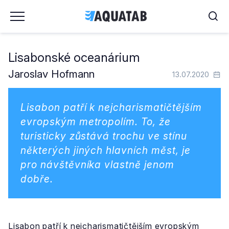
Lisabonské oceanárium
Jaroslav Hofmann
13.07.2020
Lisabon patří k nejcharismatičtějším
evropským metropolím. To, že
turisticky zůstává trochu ve stínu
některých jiných hlavních měst, je
pro návštěvníka vlastně jenom
dobře.
Lisabon patří k nejcharismatičtějším evropským