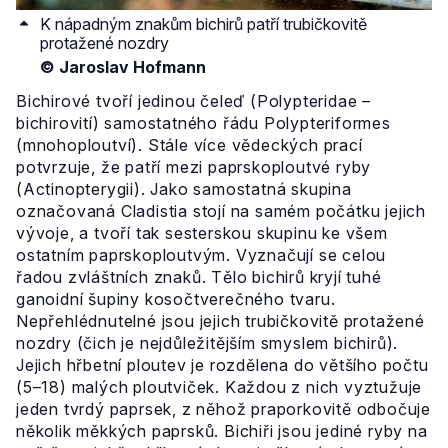
K nápadným znakům bichirů patří trubičkovitě
protažené nozdry
© Jaroslav Hofmann
Bichirové tvoří jedinou čeleď (Polypteridae –
bichirovití) samostatného řádu Polypteriformes
(mnohoploutví). Stále více vědeckých prací
potvrzuje, že patří mezi paprskoploutvé ryby
(Actinopterygii). Jako samostatná skupina
označovaná Cladistia stojí na samém počátku jejich
vývoje, a tvoří tak sesterskou skupinu ke všem
ostatním paprskoploutvým. Vyznačují se celou
řadou zvláštních znaků. Tělo bichirů kryjí tuhé
ganoidní šupiny kosočtverečného tvaru.
Nepřehlédnutelné jsou jejich trubičkovitě protažené
nozdry (čich je nejdůležitějším smyslem bichirů).
Jejich hřbetní ploutev je rozdělena do většího počtu
(5–18) malých ploutviček. Každou z nich vyztužuje
jeden tvrdý paprsek, z něhož praporkovitě odbočuje
několik měkkých paprsků. Bichiři jsou jediné ryby na