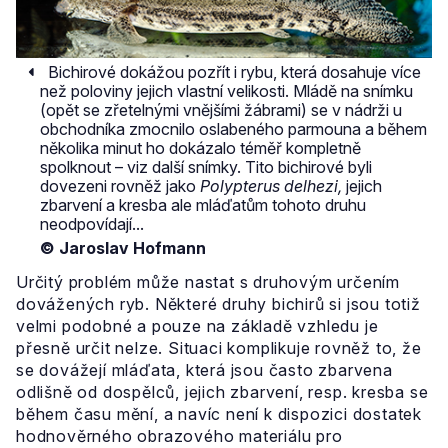
Bichirové dokážou pozřít i rybu, která dosahuje více
než poloviny jejich vlastní velikosti. Mládě na snímku
(opět se zřetelnými vnějšími žábrami) se v nádrži u
obchodníka zmocnilo oslabeného parmouna a během
několika minut ho dokázalo téměř kompletně
spolknout – viz další snímky. Tito bichirové byli
dovezeni rovněž jako
Polypterus delhezi,
jejich
zbarvení a kresba ale mláďatům tohoto druhu
neodpovídají...
© Jaroslav Hofmann
Určitý problém může nastat s druhovým určením
dovážených ryb. Některé druhy bichirů si jsou totiž
velmi podobné a pouze na základě vzhledu je
přesně určit nelze. Situaci komplikuje rovněž to, že
se dovážejí mláďata, která jsou často zbarvena
odlišně od dospělců, jejich zbarvení, resp. kresba se
během času mění, a navíc není k dispozici dostatek
hodnověrného obrazového materiálu pro