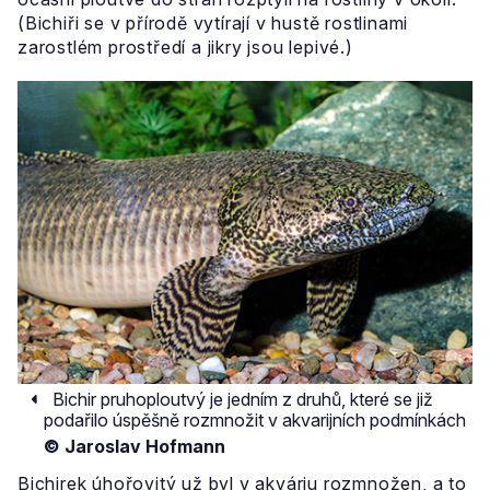
(Bichiři se v přírodě vytírají v hustě rostlinami
zarostlém prostředí a jikry jsou lepivé.)
Bichir pruhoploutvý je jedním z druhů, které se již
podařilo úspěšně rozmnožit v akvarijních podmínkách
© Jaroslav Hofmann
Bichirek úhořovitý už byl v akváriu rozmnožen, a to