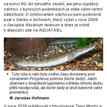
na konci 90. let minulého století, ale jeho úspěšný
odchov v bytových podmínkách je stále velmi raritní
záležitostí. O zmiňovaném odchovu jsem podrobně
psal v článku o bichirech, který vyšel v roce 2008
v časopise Akvárium terárium a dnes je volně
k dispozici zde na AQUATABu.
Tyto ryby k nám byly svého času dovezeny pod
označením
Polypterus palmas
(bichir šedý). Jejich
zbarvení v dospělosti typickému vzhledu tohoto druhu
příliš neodpovídá, ale bichir šedý je druh barevně velmi
proměnlivý
© Jaroslav Hofmann
V roce 2019 publikovali ichtyologové Timo Moritz a