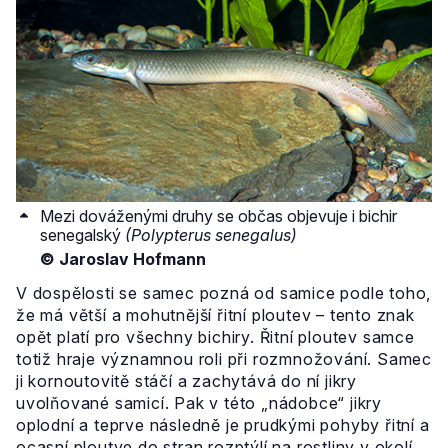
Mezi dováženými druhy se občas objevuje i bichir
senegalský
(Polypterus senegalus)
© Jaroslav Hofmann
V dospělosti se samec pozná od samice podle toho,
že má větší a mohutnější řitní ploutev – tento znak
opět platí pro všechny bichiry. Řitní ploutev samce
totiž hraje významnou roli při rozmnožování. Samec
ji kornoutovitě stáčí a zachytává do ní jikry
uvolňované samicí. Pak v této „nádobce“ jikry
oplodní a teprve následně je prudkými pohyby řitní a
ocasní ploutve do stran rozptýlí na rostliny v okolí.