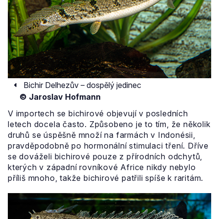
Bichir Delhezův – dospělý jedinec
© Jaroslav Hofmann
V importech se bichirové objevují v posledních
letech docela často. Způsobeno je to tím, že několik
druhů se úspěšně množí na farmách v Indonésii,
pravděpodobně po hormonální stimulaci tření. Dříve
se dováželi bichirové pouze z přírodních odchytů,
kterých v západní rovníkové Africe nikdy nebylo
příliš mnoho, takže bichirové patřili spíše k raritám.