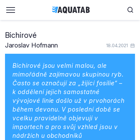
Bichirové
Jaroslav Hofmann
18.04.2021
Bichirové jsou velmi malou, ale
mimořádně zajímavou skupinou ryb.
Často se označují za „žijící fosilie“ –
k oddělení jejich samostatné
vývojové linie došlo už v prvohorách
během devonu. V poslední době se
vcelku pravidelně objevují v
importech a pro svůj vzhled jsou v
nádržích u obchodníků