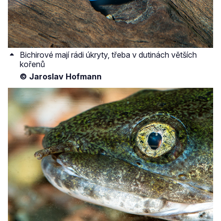
Bichirové mají rádi úkryty, třeba v dutinách větších
kořenů
© Jaroslav Hofmann