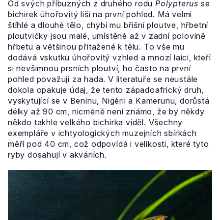
Od svých příbuzných z druhého rodu
Polypterus
se
bichirek úhořovitý liší na první pohled. Má velmi
štíhlé a dlouhé tělo, chybí mu břišní ploutve, hřbetní
ploutvičky jsou malé, umístěné až v zadní polovině
hřbetu a většinou přitažené k tělu. To vše mu
dodává vskutku úhořovitý vzhled a mnozí laici, kteří
si nevšimnou prsních ploutví, ho často na první
pohled považují za hada. V literatuře se neustále
dokola opakuje údaj, že tento západoafrický druh,
vyskytující se v Beninu, Nigérii a Kamerunu, dorůstá
délky až 90 cm, nicméně není známo, že by někdy
někdo takhle velkého bichirka viděl. Všechny
exempláře v ichtyologických muzejních sbírkách
měří pod 40 cm, což odpovídá i velikosti, které tyto
ryby dosahují v akváriích.