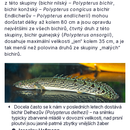
z této skupiny (bichir nilský –
Polypterus bichir
,
bichir konžský –
Polypterus congicus
a bichir
Endlicherův –
Polypterus endlicherii
) mohou
dorůstat délky až kolem 80 cm a jsou opravdu
největšími ze všech bichirů, čtvrtý druh z této
skupiny, bichir guinejský (
Polypterus ansorgii
),
dosahuje maximální velikosti „jen“ kolem 35 cm, a je
tak menší než polovina druhů ze skupiny „malých“
bichirů.
Docela často se k nám v posledních letech dostává
bichir Delhezův
(Polypterus delhezi)
– na snímku
typicky zbarvené mládě v dovozní velikosti, nad prsní
ploutví jsou jasně patrné zbytky vnějších žaber