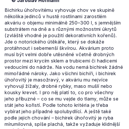
© Jaroslav Hofmann
Bichirku úhořovitému vyhovuje chov ve skupině
několika jedinců v hustě rostlinami zarostlém
akváriu o objemu minimálně 250–300 l, s jemnějším
substrátem na dně a s různými možnostmi úkrytů
(zvláště vhodné je použití dekorativních kořenů).
Jde o notorického útěkáře, který se dokáže
protáhnout i sebemenší škvírou. Akvárium proto
musí být velmi dobře utěsněné včetně drobných
prostor mezi krycím sklem a trubicemi či hadicemi
vedoucími do nádrže. Na vodu nemá bichirek žádné
mimořádné nároky. Jako všichni bichiři, i bichirek
úhořovitý je masožravý, v akváriu mu nejvíce
vyhovují žížaly, drobné rybky, maso mušlí nebo
kousky krevet. I pro něj platí to, co pro všechny
jeho příbuzné – co se mu vejde do tlamy, může se
stát jeho kořistí. Podle tohoto kritéria je třeba
vybírat jeho případné spolubydlící. A ještě také
podle jejich chování – bichirek úhořovitý je ryba
mírumilovná, spíše plachá, takže vyžaduje klidnější