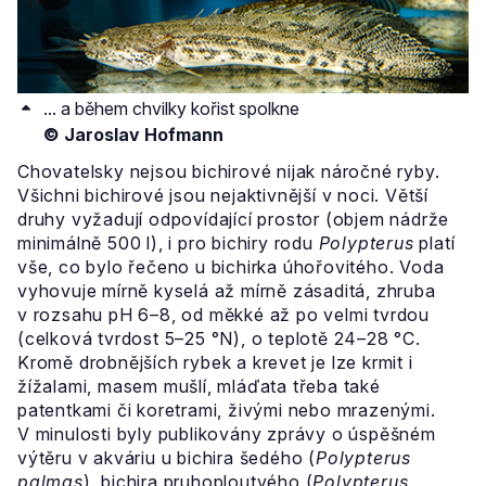
... a během chvilky kořist spolkne
© Jaroslav Hofmann
Chovatelsky nejsou bichirové nijak náročné ryby.
Všichni bichirové jsou nejaktivnější v noci. Větší
druhy vyžadují odpovídající prostor (objem nádrže
minimálně 500 l), i pro bichiry rodu
Polypterus
platí
vše, co bylo řečeno u bichirka úhořovitého. Voda
vyhovuje mírně kyselá až mírně zásaditá, zhruba
v rozsahu pH 6–8, od měkké až po velmi tvrdou
(celková tvrdost 5–25 °N), o teplotě 24–28 °C.
Kromě drobnějších rybek a krevet je lze krmit i
žížalami, masem mušlí, mláďata třeba také
patentkami či koretrami, živými nebo mrazenými.
V minulosti byly publikovány zprávy o úspěšném
výtěru v akváriu u bichira šedého (
Polypterus
palmas
), bichira pruhoploutvého (
Polypterus