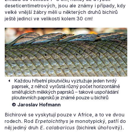
deseticentimetrových, jsou ale známy i případy, kdy
velké vnější žábry měli u některých druhů bichirů
ještě jedinci ve velikosti kolem 30 cm!
Každou hřbetní ploutvičku vyztužuje jeden tvrdý
paprsek, z něhož vyrůstá různý počet horizontálně
směřujících měkkých paprsků – takové uspořádání
ploutevních paprsků je známé pouze u bichirů
© Jaroslav Hofmann
Bichirové se vyskytují pouze v Africe, a to ve dvou
rodech. Rod
Erpetoichthys
je monotypický, patří do
něj jediný druh
E
.
calabaricus
(bichirek úhořovitý).