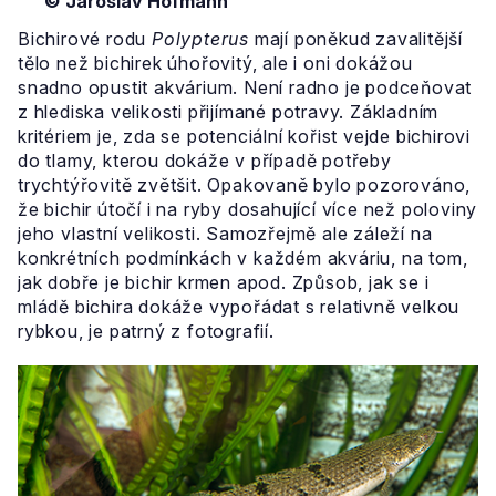
© Jaroslav Hofmann
Bichirové rodu
Polypterus
mají poněkud zavalitější
tělo než bichirek úhořovitý, ale i oni dokážou
snadno opustit akvárium. Není radno je podceňovat
z hlediska velikosti přijímané potravy. Základním
kritériem je, zda se potenciální kořist vejde bichirovi
do tlamy, kterou dokáže v případě potřeby
trychtýřovitě zvětšit. Opakovaně bylo pozorováno,
že bichir útočí i na ryby dosahující více než poloviny
jeho vlastní velikosti. Samozřejmě ale záleží na
konkrétních podmínkách v každém akváriu, na tom,
jak dobře je bichir krmen apod. Způsob, jak se i
mládě bichira dokáže vypořádat s relativně velkou
rybkou, je patrný z fotografií.