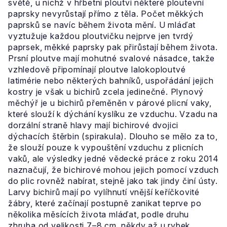
světě, u nichž v hřbetní ploutvi některé ploutevní
paprsky nevyrůstají přímo z těla. Počet měkkých
paprsků se navíc během života mění. U mláďat
vyztužuje každou ploutvičku nejprve jen tvrdý
paprsek, měkké paprsky pak přirůstají během života.
Prsní ploutve mají mohutné svalové násadce, takže
vzhledově připomínají ploutve lalokoploutvé
latimérie nebo některých bahníků, uspořádání jejich
kostry je však u bichirů zcela jedinečné. Plynový
měchýř je u bichirů přeměněn v párové plicní vaky,
které slouží k dýchání kyslíku ze vzduchu. Vzadu na
dorzální straně hlavy mají bichirové dvojici
dýchacích štěrbin (spirakula). Dlouho se mělo za to,
že slouží pouze k vypouštění vzduchu z plicních
vaků, ale výsledky jedné vědecké práce z roku 2014
naznačují, že bichirové mohou jejich pomocí vzduch
do plic rovněž nabírat, stejně jako tak jindy činí ústy.
Larvy bichirů mají po vylíhnutí vnější keříčkovité
žábry, které začínají postupně zanikat teprve po
několika měsících života mláďat, podle druhu
zhruba od velikosti 7–8 cm, někdy až u rybek