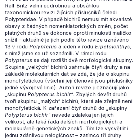
Ralf Britz velmi podrobnou a obsáhlou
taxonomickou revizi žijících příslušníků čeledi
Polypteridae. V případě bichirů nemusí mít akvaristé
obavy z žádných nomenklatorických změn, počet
platných druhů se dokonce oproti minulosti maličko
snížil – aktuálně je jich podle této revize uznáváno
13 v rodu
Polypterus
a jeden v rodu
Erpetoichthys
,
s nímž jsme se už seznámili. V rámci rodu
Polypterus
se dají rozlišit dvě morfologické skupiny.
Skupina „velkých“ bichirů zahrnuje čtyři druhy a na
základě molekulárních dat se zdá, že jde o skupinu
monofyletickou (všichni její členové jsou příslušníky
jedné vývojové linie). Autoři revize ji označují jako
„skupinu
Polypterus bichir
“. Zbylých devět druhů
tvoří skupinu „malých“ bichirů, která ale zřejmě není
monofyletická. K zařazení čtyř druhů do „skupiny
Polypterus bichir
“ nevede zdaleka jen jejich
velikost, ale taká řada dalších morfologických a
molekulárně genetických znaků. Tím lze vysvětlit i
jednu zdánlivou nelogičnost – zatímco tři druhy